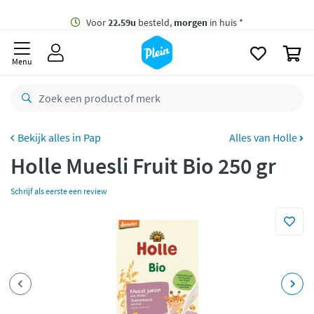
naar
oofdinhoud
Gratis
bezorging vanaf 35,- *
zoeken
0
Voor
22.59u
besteld,
morgen
in huis *
Menu
Gratis
retourneren
8,7/10
Goed
CO2 neutraal
bezorgd
Pap
Alles van Holle
Holle Muesli Fruit Bio 250 gr
Betaal met Klarna
Schrijf als eerste een review