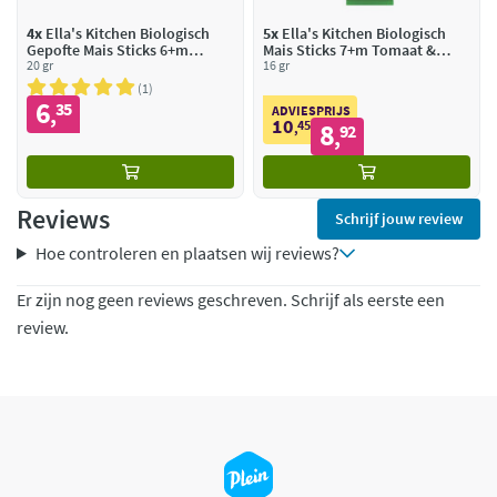
4x
Ella's Kitchen Biologisch
5x
Ella's Kitchen Biologisch
Gepofte Mais Sticks 6+m
Mais Sticks 7+m Tomaat &
Aardbei & Banaan
20 gr
Basilicum
16 gr
1
6
35
,
ADVIESPRIJS
10
45
8
,
92
,
Reviews
Schrijf jouw review
Hoe controleren en plaatsen wij reviews?
Er zijn nog geen reviews geschreven. Schrijf als eerste een
review.