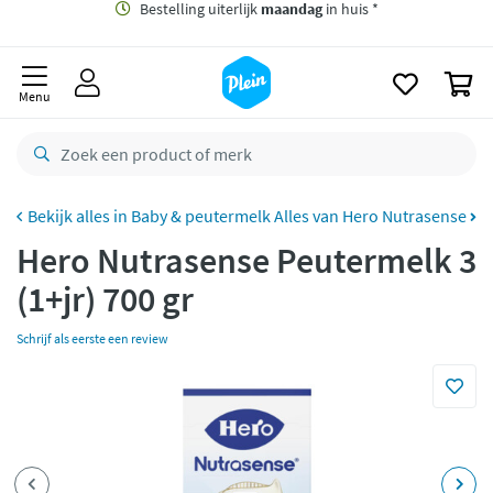
naar
oofdinhoud
Gratis
bezorging vanaf 35,- *
zoeken
0
Bestelling uiterlijk
maandag
in huis *
Menu
Gratis
retourneren
8,7/10
Goed
CO2 neutraal
bezorgd
Baby & peutermelk
Alles van Hero Nutrasense
Hero Nutrasense Peutermelk 3
Betaal met Klarna
(1+jr) 700 gr
Schrijf als eerste een review