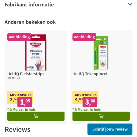
Fabrikant informatie
Anderen bekeken ook
aanbieding
aanbieding
HeltiQ Pleisterstrips
HeltiQ Tekenpincet
18 stuks
ADVIESPRIJS
ADVIESPRIJS
2
4
69
1
89
3
,
95
,
66
,
,
Morgen in huis
Morgen in huis
Reviews
Schrijf jouw review