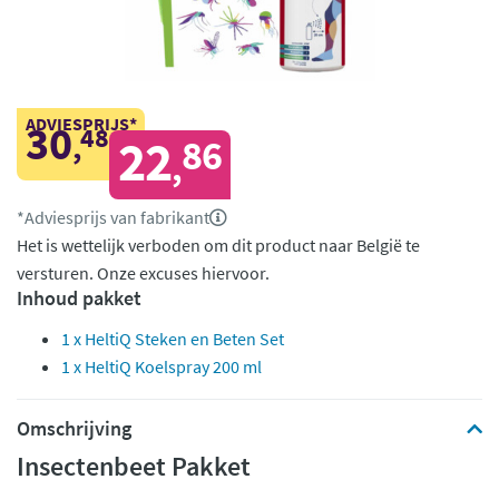
ADVIESPRIJS*
30
48
,
22
86
,
*Adviesprijs van fabrikant
Het is wettelijk verboden om dit product naar België te
versturen. Onze excuses hiervoor.
Inhoud pakket
1 x HeltiQ Steken en Beten Set
1 x HeltiQ Koelspray 200 ml
Omschrijving
Insectenbeet Pakket