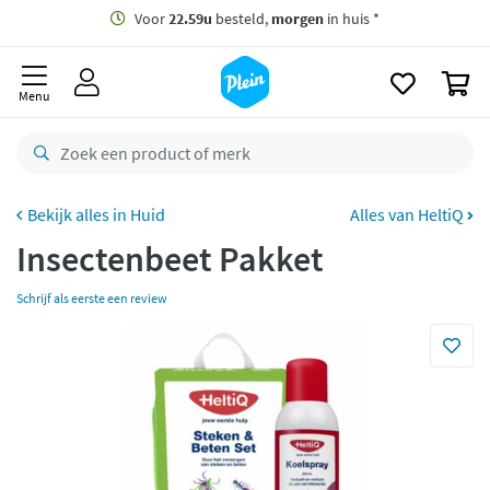
naar
oofdinhoud
Gratis
bezorging vanaf 35,- *
zoeken
0
Voor
22.59u
besteld,
morgen
in huis *
Menu
Gratis
retourneren
8,7/10
Goed
CO2 neutraal
bezorgd
Huid
Alles van HeltiQ
Insectenbeet Pakket
Betaal met Klarna
Schrijf als eerste een review