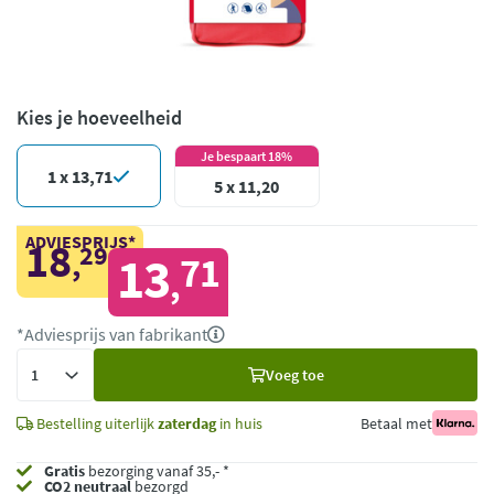
Kies je hoeveelheid
Je bespaart 18%
1 x 13,71
5 x 11,20
ADVIESPRIJS*
18
29
,
13
71
,
*Adviesprijs van fabrikant
Voeg
Voeg toe
toe
Bestelling uiterlijk
zaterdag
in huis
Betaal met
Gratis
bezorging vanaf 35,- *
CO2 neutraal
bezorgd