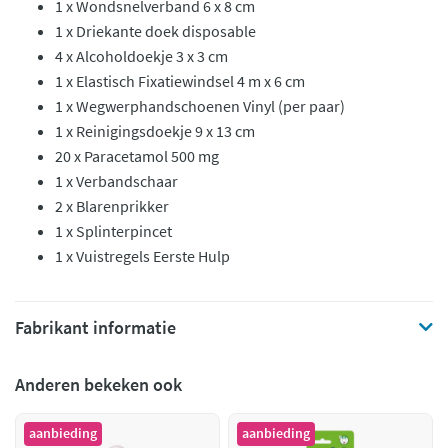
1 x Wondsnelverband 6 x 8 cm
1 x Driekante doek disposable
4 x Alcoholdoekje 3 x 3 cm
1 x Elastisch Fixatiewindsel 4 m x 6 cm
1 x Wegwerphandschoenen Vinyl (per paar)
1 x Reinigingsdoekje 9 x 13 cm
20 x Paracetamol 500 mg
1 x Verbandschaar
2 x Blarenprikker
1 x Splinterpincet
1 x Vuistregels Eerste Hulp
Fabrikant informatie
Anderen bekeken ook
aanbieding
aanbieding