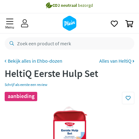
naar
oofdinhoud
Gratis
bezorging vanaf 35,- *
zoeken
0
Bestelling uiterlijk
zaterdag
in huis *
Menu
Gratis
retourneren
8,7/10
Goed
CO2 neutraal
bezorgd
Ehbo-dozen
Alles van HeltiQ
HeltiQ Eerste Hulp Set
Betaal met Klarna
Schrijf als eerste een review
aanbieding