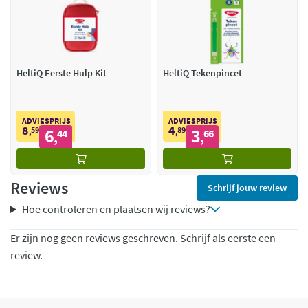
HeltiQ Eerste Hulp Kit
HeltiQ Tekenpincet
ADVIESPRIJS
ADVIESPRIJS
8
4
59
6
89
3
,
44
,
66
,
,
Reviews
Schrijf jouw review
Hoe controleren en plaatsen wij reviews?
Er zijn nog geen reviews geschreven. Schrijf als eerste een
review.