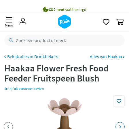
naar
Gratis
bezorging vanaf 35,- *
oofdinhoud
zoeken
Voor
22.59u
besteld,
maandag
in huis *
0
Menu
Gratis
retourneren
8,7/10
Goed
CO2 neutraal
bezorgd
Drinkbekers
Alles van Haakaa
Betaal met Klarna
Haakaa Flower Fresh Food
Feeder Fruitspeen Blush
Schrijf als eerste een review