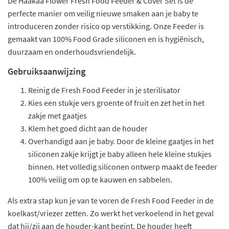
De Haakaa Flower Fresh Food Feeder & Cover Set is de
perfecte manier om veilig nieuwe smaken aan je baby te
introduceren zonder risico op verstikking. Onze Feeder is
gemaakt van 100% Food Grade siliconen en is hygiënisch,
duurzaam en onderhoudsvriendelijk.
Gebruiksaanwijzing
Reinig de Fresh Food Feeder in je sterilisator
Kies een stukje vers groente of fruit en zet het in het
zakje met gaatjes
Klem het goed dicht aan de houder
Overhandigd aan je baby. Door de kleine gaatjes in het
siliconen zakje krijgt je baby alleen hele kleine stukjes
binnen. Het volledig siliconen ontwerp maakt de feeder
100% veilig om op te kauwen en sabbelen.
Als extra stap kun je van te voren de Fresh Food Feeder in de
koelkast/vriezer zetten. Zo werkt het verkoelend in het geval
dat hij/zij aan de houder-kant begint. De houder heeft