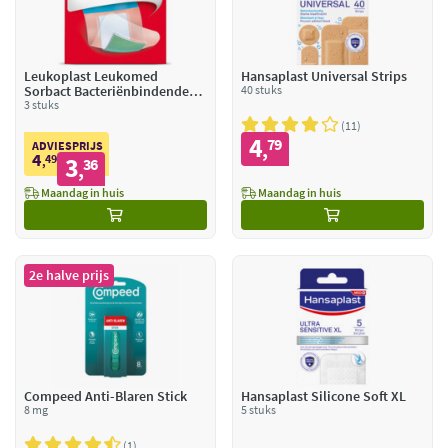
Leukoplast Leukomed
Hansaplast Universal Strips
Sorbact Bacteriënbindende
40 stuks
Eilandpleister 5 cm x 7,2 cm
3 stuks
11
4
79
,
ADVIESPRIJS
4
49
3
,
36
,
Maandag in huis
Maandag in huis
2e halve prijs
Compeed Anti-Blaren Stick
Hansaplast Silicone Soft XL
8 mg
5 stuks
1