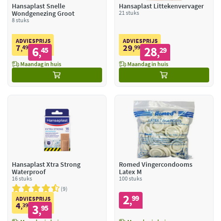
Hansaplast Snelle
Hansaplast Littekenvervager
Wondgenezing Groot
21 stuks
8 stuks
ADVIESPRIJS
ADVIESPRIJS
7
29
49
6
99
28
,
45
,
29
,
,
Maandag in huis
Maandag in huis
Hansaplast Xtra Strong
Romed Vingercondooms
Waterproof
Latex M
16 stuks
100 stuks
9
2
99
,
ADVIESPRIJS
4
39
3
,
95
,