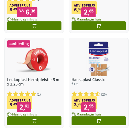
ADVIESPRIJS
ADVIESPRIJS
8
6
49
6
09
2
,
36
,
85
V.A.
,
,
Maandag in huis
Maandag in huis
aanbieding
Leukoplast Hechtpleister 5 m
Hansaplast Classic
x 1,25 cm
6 cm
1
20
ADVIESPRIJS
ADVIESPRIJS
3
3
49
2
39
2
,
61
,
95
,
,
Maandag in huis
Maandag in huis