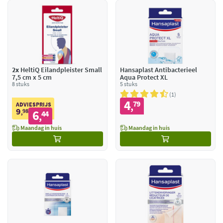
2x
HeltiQ Eilandpleister Small
Hansaplast Antibacterieel
7,5 cm x 5 cm
Aqua Protect XL
8 stuks
5 stuks
1
4
79
,
ADVIESPRIJS
9
98
6
,
44
,
Maandag in huis
Maandag in huis