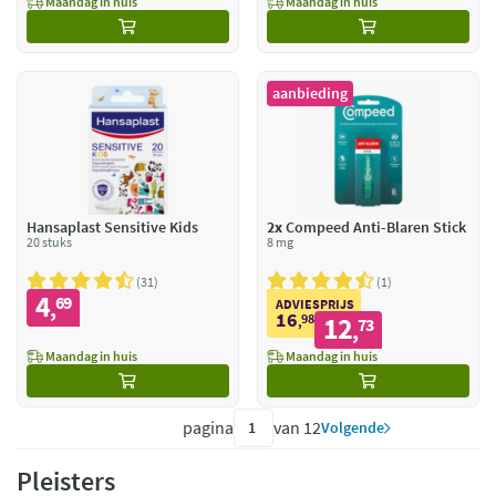
Maandag in huis
Maandag in huis
aanbieding
Hansaplast Sensitive Kids
2x
Compeed Anti-Blaren Stick
20 stuks
8 mg
31
1
4
69
,
ADVIESPRIJS
16
98
12
,
73
,
Maandag in huis
Maandag in huis
pagina
van 12
Volgende
Pleisters