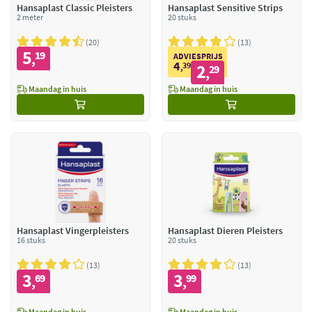
Hansaplast Classic Pleisters
Hansaplast Sensitive Strips
2 meter
20 stuks
20
13
5
19
,
ADVIESPRIJS
4
39
2
,
29
,
Maandag in huis
Maandag in huis
Hansaplast Vingerpleisters
Hansaplast Dieren Pleisters
16 stuks
20 stuks
13
13
3
3
69
99
,
,
Maandag in huis
Maandag in huis