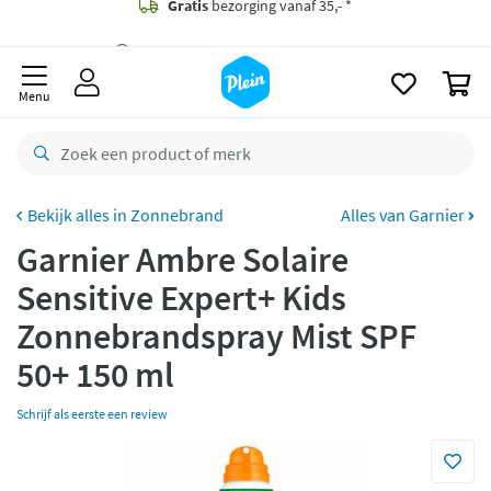
naar
oofdinhoud
Gratis
bezorging vanaf 35,- *
zoeken
0
Bestelling uiterlijk
maandag
in huis *
Menu
Gratis
retourneren
8,7/10
Goed
CO2 neutraal
bezorgd
Zonnebrand
Alles van Garnier
Garnier Ambre Solaire
Betaal met Klarna
Sensitive Expert+ Kids
Zonnebrandspray Mist SPF
50+ 150 ml
Schrijf als eerste een review