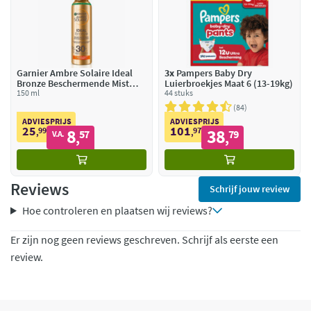
Garnier Ambre Solaire Ideal
3x
Pampers Baby Dry
Bronze Beschermende Mist
Luierbroekjes Maat 6 (13-19kg)
SPF 30
150 ml
44 stuks
84
ADVIESPRIJS
ADVIESPRIJS
25
101
99
8
97
38
,
57
,
79
V.A.
,
,
Reviews
Schrijf jouw review
Hoe controleren en plaatsen wij reviews?
Er zijn nog geen reviews geschreven. Schrijf als eerste een
review.