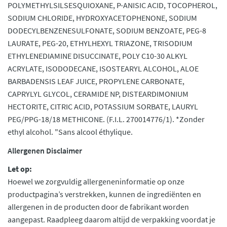
POLYMETHYLSILSESQUIOXANE, P-ANISIC ACID, TOCOPHEROL,
SODIUM CHLORIDE, HYDROXYACETOPHENONE, SODIUM
DODECYLBENZENESULFONATE, SODIUM BENZOATE, PEG-8
LAURATE, PEG-20, ETHYLHEXYL TRIAZONE, TRISODIUM
ETHYLENEDIAMINE DISUCCINATE, POLY C10-30 ALKYL
ACRYLATE, ISODODECANE, ISOSTEARYL ALCOHOL, ALOE
BARBADENSIS LEAF JUICE, PROPYLENE CARBONATE,
CAPRYLYL GLYCOL, CERAMIDE NP, DISTEARDIMONIUM
HECTORITE, CITRIC ACID, POTASSIUM SORBATE, LAURYL
PEG/PPG-18/18 METHICONE. (F.I.L. 270014776/1). *Zonder
ethyl alcohol. "Sans alcool éthylique.
Allergenen Disclaimer
Let op:
Hoewel we zorgvuldig allergeneninformatie op onze
productpagina’s verstrekken, kunnen de ingrediënten en
allergenen in de producten door de fabrikant worden
aangepast. Raadpleeg daarom altijd de verpakking voordat je