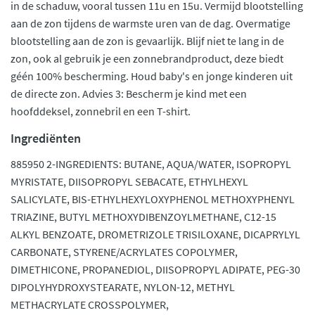
in de schaduw, vooral tussen 11u en 15u. Vermijd blootstelling
aan de zon tijdens de warmste uren van de dag. Overmatige
blootstelling aan de zon is gevaarlijk. Blijf niet te lang in de
zon, ook al gebruik je een zonnebrandproduct, deze biedt
géén 100% bescherming. Houd baby's en jonge kinderen uit
de directe zon. Advies 3: Bescherm je kind met een
hoofddeksel, zonnebril en een T-shirt.
Ingrediënten
885950 2-INGREDIENTS: BUTANE, AQUA/WATER, ISOPROPYL
MYRISTATE, DIISOPROPYL SEBACATE, ETHYLHEXYL
SALICYLATE, BIS-ETHYLHEXYLOXYPHENOL METHOXYPHENYL
TRIAZINE, BUTYL METHOXYDIBENZOYLMETHANE, C12-15
ALKYL BENZOATE, DROMETRIZOLE TRISILOXANE, DICAPRYLYL
CARBONATE, STYRENE/ACRYLATES COPOLYMER,
DIMETHICONE, PROPANEDIOL, DIISOPROPYL ADIPATE, PEG-30
DIPOLYHYDROXYSTEARATE, NYLON-12, METHYL
METHACRYLATE CROSSPOLYMER,