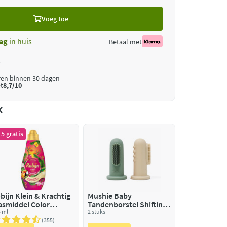
Voeg toe
ag
in huis
Betaal met
*
ren binnen 30 dagen
t
8,7/10
k
5 gratis
bijn Klein & Krachtig
Mushie Baby
smiddel Color
Tandenborstel Shifting
opical 19 Wasbeurten
 ml
sand Cambridge blue
2 stuks
355