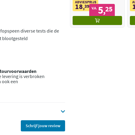
ADVIESPRIJS
A
18
,
39
5
25
,
V.A.
fopspeen diverse tests die de
 blootgesteld
retourvoorwaarden
 levering is verbroken
n ook een
Schrijf jouw review