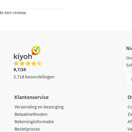
te een review.
Ni
On
Sch
8,7/10
2.718 beoordelingen
Klantenservice
O
Verzending en bezorging
C
Betaalmethoden
Za
Rekeninginformatie
Af
Bestelproces
Va