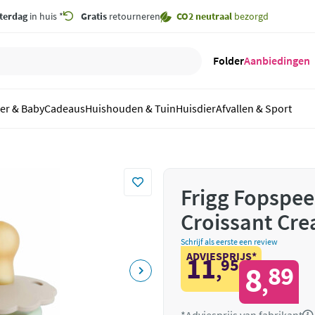
terdag
in huis *
Gratis
retourneren
CO2 neutraal
bezorgd
Folder
Aanbiedingen
er & Baby
Cadeaus
Huishouden & Tuin
Huisdier
Afvallen & Sport
Frigg Fopspee
Croissant Cre
Schrijf als eerste een review
ADVIESPRIJS*
11
95
,
8
89
,