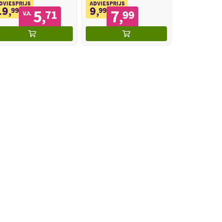
DVIESPRIJS
ADVIESPRIJS
19
9
,
99
,
99
5
7
71
99
,
,
V.A.