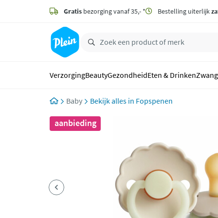
naar
hoofdinhoud
Gratis
bezorging vanaf 35,- *
Bestelling uiterlijk
za
zoeken
Verzorging
Beauty
Gezondheid
Eten & Drinken
Zwang
Baby
Fopspenen
aanbieding