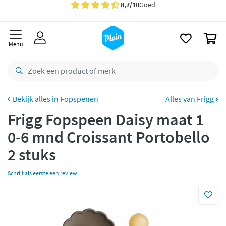
naar
oofdinhoud
Gratis
bezorging vanaf 35,- *
zoeken
0
Voor
22.59u
besteld,
maandag
in huis *
Menu
Gratis
retourneren
8,7/10
Goed
CO2 neutraal
bezorgd
Fopspenen
Alles van Frigg
Frigg Fopspeen Daisy maat 1
Betaal met Klarna
0-6 mnd Croissant Portobello
2 stuks
Schrijf als eerste een review