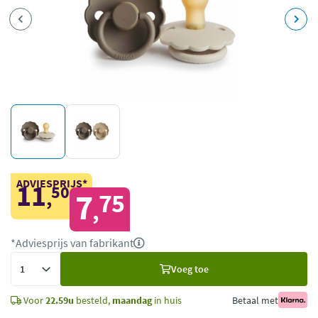
ADVIESPRIJS*
11
50
,
7
75
,
*Adviesprijs van fabrikant
Voeg
Voeg toe
toe
Voor
22.59u
besteld,
maandag
in huis
Betaal met