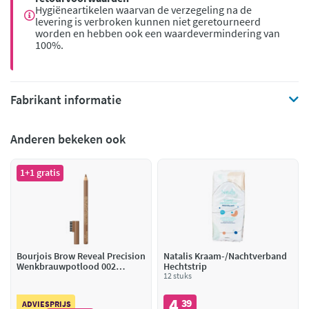
Hygiëneartikelen waarvan de verzegeling na de
levering is verbroken kunnen niet geretourneerd
worden en hebben ook een waardevermindering van
100%.
Fabrikant informatie
Anderen bekeken ook
1+1 gratis
Bourjois Brow Reveal Precision
Natalis Kraam-/Nachtverband
Wenkbrauwpotlood 002
Hechtstrip
Chatain Clair
12 stuks
4
39
,
ADVIESPRIJS