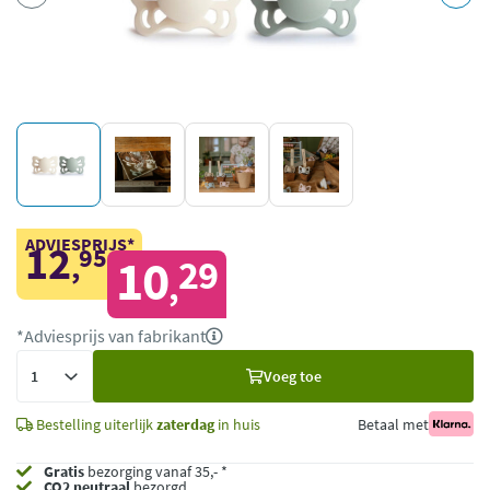
ADVIESPRIJS*
12
95
,
10
29
,
*Adviesprijs van fabrikant
Voeg
Voeg toe
toe
Bestelling uiterlijk
zaterdag
in huis
Betaal met
Gratis
bezorging vanaf 35,- *
CO2 neutraal
bezorgd