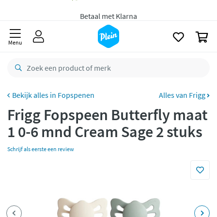
naar
Gratis
bezorging vanaf 35,- *
oofdinhoud
zoeken
Bestelling uiterlijk
zaterdag
in huis *
0
Menu
Gratis
retourneren
8,7/10
Goed
CO2 neutraal
bezorgd
Fopspenen
Alles van Frigg
Betaal met Klarna
Frigg Fopspeen Butterfly maat
1 0-6 mnd Cream Sage 2 stuks
Schrijf als eerste een review