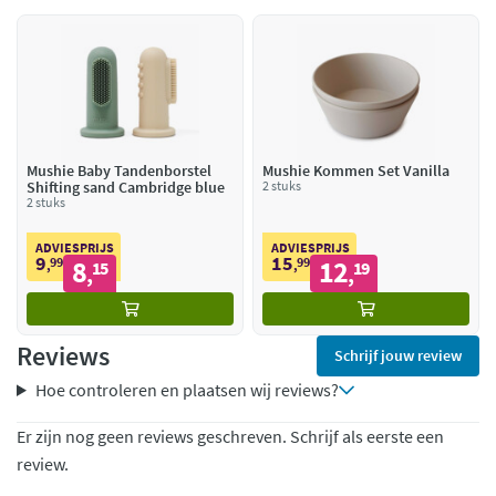
Mushie Baby Tandenborstel
Mushie Kommen Set Vanilla
Shifting sand Cambridge blue
2 stuks
2 stuks
ADVIESPRIJS
ADVIESPRIJS
9
15
99
8
99
12
,
15
,
19
,
,
Reviews
Schrijf jouw review
Hoe controleren en plaatsen wij reviews?
Er zijn nog geen reviews geschreven. Schrijf als eerste een
review.