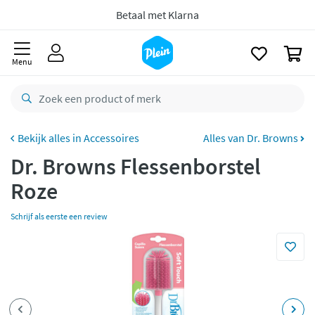
Gratis
retourneren
naar
oofdinhoud
zoeken
8,7/10
Goed
0
CO2 neutraal
bezorgd
Menu
Betaal met Klarna
Accessoires
Alles van Dr. Browns
Dr. Browns Flessenborstel
Roze
Schrijf als eerste een review