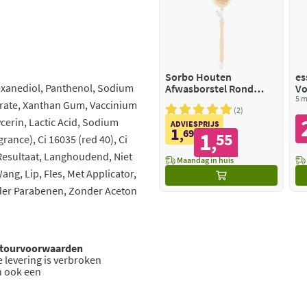
Sorbo Houten
es
Hexanediol, Panthenol, Sodium
Afwasborstel Rond
Vo
Regular
Cr
5 m
trate, Xanthan Gum, Vaccinium
2
cerin, Lactic Acid, Sodium
ADVIESPRIJS
1
,
69
1
55
,
rance), Ci 16035 (red 40), Ci
t Resultaat, Langhoudend, Niet
Maandag in huis
ng, Lip, Fles, Met Applicator,
Zonder Parabenen, Zonder Aceton
retourvoorwaarden
 levering is verbroken
n ook een