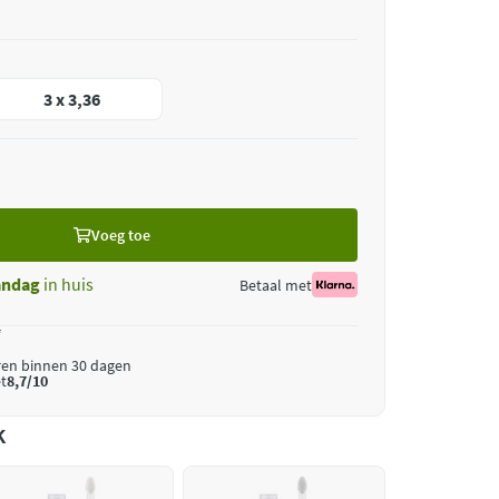
3 x 3,36
Voeg toe
ndag
in huis
Betaal met
*
ren binnen 30 dagen
t
8,7/10
k