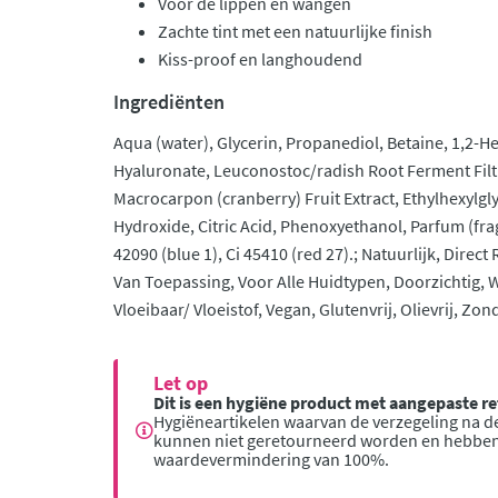
Voor de lippen en wangen
Zachte tint met een natuurlijke finish
Kiss-proof en langhoudend
Ingrediënten
Aqua (water), Glycerin, Propanediol, Betaine, 1,2-
Hyaluronate, Leuconostoc/radish Root Ferment Fil
Macrocarpon (cranberry) Fruit Extract, Ethylhexylgly
Hydroxide, Citric Acid, Phenoxyethanol, Parfum (frag
42090 (blue 1), Ci 45410 (red 27).; Natuurlijk, Direc
Van Toepassing, Voor Alle Huidtypen, Doorzichtig, Wa
Vloeibaar/ Vloeistof, Vegan, Glutenvrij, Olievrij, 
Let op
Dit is een hygiëne product met aangepaste 
Hygiëneartikelen waarvan de verzegeling na de
kunnen niet geretourneerd worden en hebbe
waardevermindering van 100%.