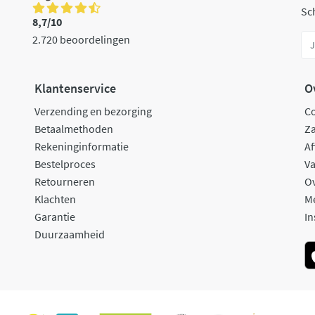
Sch
8,7/10
2.720 beoordelingen
Klantenservice
O
Verzending en bezorging
C
Betaalmethoden
Za
Rekeninginformatie
Af
Bestelproces
Va
Retourneren
O
Klachten
M
Garantie
In
Duurzaamheid