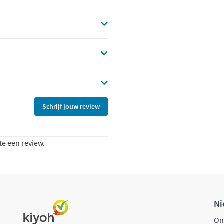
Schrijf jouw review
te een review.
Ni
On