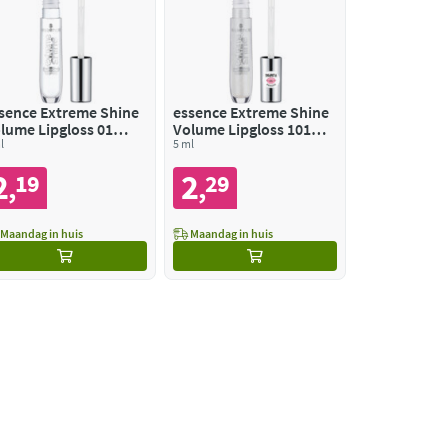
sence Extreme Shine
essence Extreme Shine
lume Lipgloss 01
Volume Lipgloss 101
ystal Clear
l
Milky Way
5 ml
2
2
19
29
,
,
Maandag in huis
Maandag in huis