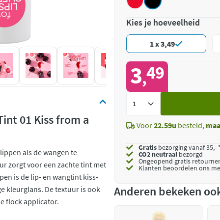
Kies je hoeveelheid
1 x 3,49
3
49
,
Voeg
toe
int 01 Kiss from a
Voor
22.59u
besteld,
maa
Gratis
bezorging vanaf 35,- 
lippen als de wangen te
CO2 neutraal
bezorgd
Ongeopend
gratis retourne
ur zorgt voor een zachte tint met
Klanten beoordelen ons me
pen is de lip- en wangtint kiss-
Anderen bekeken oo
e kleurglans. De textuur is ook
 flock applicator.