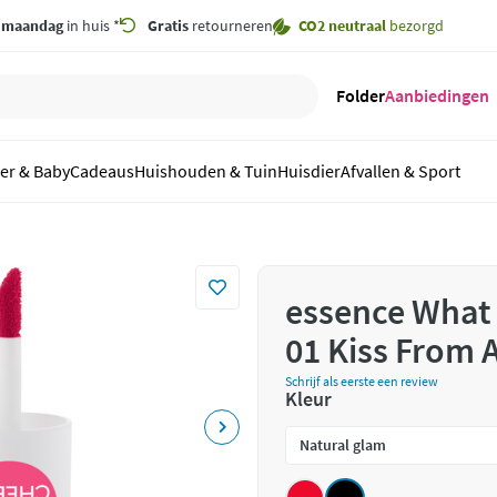
,
maandag
in huis *
Gratis
retourneren
CO2 neutraal
bezorgd
Folder
Aanbiedingen
er & Baby
Cadeaus
Huishouden & Tuin
Huisdier
Afvallen & Sport
essence What 
01 Kiss From 
Schrijf als eerste een review
Kleur