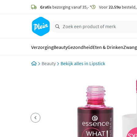
naar
hoofdinhoud
Gratis
bezorging vanaf 35,- *
Voor
22.59u
besteld
zoeken
Verzorging
Beauty
Gezondheid
Eten & Drinken
Zwang
Beauty
Lipstick