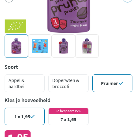
Soort
Appel &
Doperwten &
Pruimen
aardbei
broccoli
Kies je hoeveelheid
Je bespaart 15%
1 x 1,95
7 x 1,65