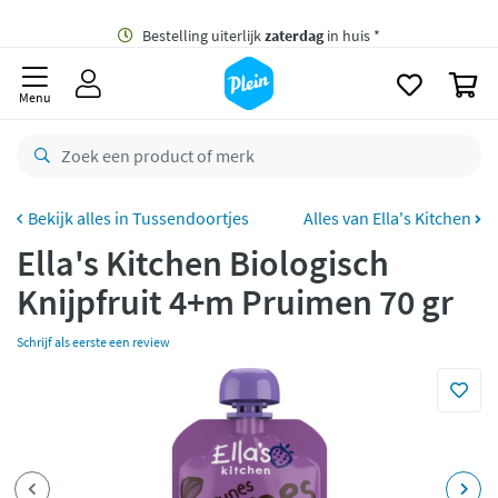
naar
oofdinhoud
Gratis
bezorging vanaf 35,- *
zoeken
0
Bestelling uiterlijk
zaterdag
in huis *
Menu
Gratis
retourneren
8,7/10
Goed
CO2 neutraal
bezorgd
Tussendoortjes
Alles van Ella's Kitchen
Ella's Kitchen Biologisch
Betaal met Klarna
Knijpfruit 4+m Pruimen 70 gr
Schrijf als eerste een review