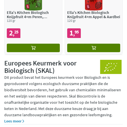
Ella's Kitchen Biologisch
Ella's Kitchen Biologisch
Knijpfruit 4+m Peren,
Knijpfruit 4+m Appel & Aardbei
Doperwten & Broccoli
120 gr
120 gr
2
1
25
95
,
,
Europees Keurmerk voor
Biologisch (SKAL)
Dit product bevat het Europees keurmerk voor Biologisch en is
geproduceerd volgens ecologisch duurzame praktijken die de
biodiversiteit bevorderen, het gebruik van chemicaliën minimaliseren
en het welzijn van dieren respecteren. Skal Biocontrole is de
onafhankelijke organisatie voor het toezicht op de hele biologische
keten in Nederland. Met deze duurzame keuze draag je bij aan
duurzame landbouwpraktijken en een gezondere leefomgeving.
Lees meer