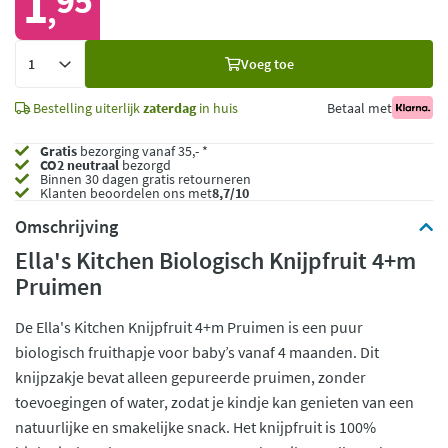
1
95
,
Voeg
Voeg toe
toe
Bestelling uiterlijk
zaterdag
in huis
Betaal met
Gratis
bezorging vanaf 35,- *
CO2 neutraal
bezorgd
Binnen 30 dagen gratis retourneren
Klanten beoordelen ons met
8,7/10
Omschrijving
Ella's Kitchen Biologisch Knijpfruit 4+m
Pruimen
De Ella's Kitchen Knijpfruit 4+m Pruimen is een puur
biologisch fruithapje voor baby’s vanaf 4 maanden. Dit
knijpzakje bevat alleen gepureerde pruimen, zonder
toevoegingen of water, zodat je kindje kan genieten van een
natuurlijke en smakelijke snack. Het knijpfruit is 100%