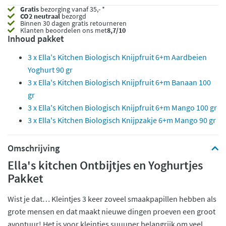
Gratis
bezorging vanaf 35,- *
CO2 neutraal
bezorgd
Binnen 30 dagen gratis retourneren
Klanten beoordelen ons met
8,7/10
Inhoud pakket
3 x Ella's Kitchen Biologisch Knijpfruit 6+m Aardbeien
Yoghurt 90 gr
3 x Ella's Kitchen Biologisch Knijpfruit 6+m Banaan 100
gr
3 x Ella's Kitchen Biologisch Knijpfruit 6+m Mango 100 gr
3 x Ella's Kitchen Biologisch Knijpzakje 6+m Mango 90 gr
Omschrijving
Ella's kitchen Ontbijtjes en Yoghurtjes
Pakket
Wist je dat… Kleintjes 3 keer zoveel smaakpapillen hebben als
grote mensen en dat maakt nieuwe dingen proeven een groot
avontuur! Het is voor kleintjes suuuper belangrijk om veel