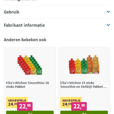
Gebruik
Fabrikant informatie
Anderen bekeken ook
Ella's Kitchen Smoothies 18
Ella's kitchen 15 stuks
stuks Pakket
Smoothie en Ontbijt Pakket
Pakket
ADVIESPRIJS
ADVIESPRIJS
24
24
30
22
69
22
,
95
,
95
,
,