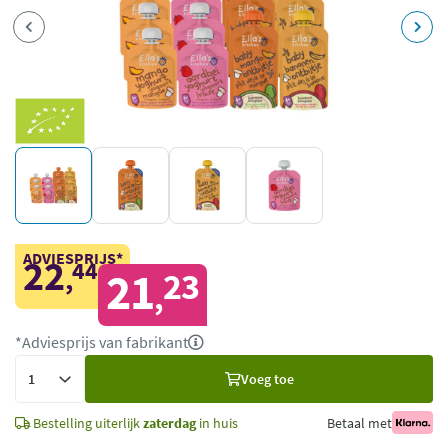
ADVIESPRIJS*
22
44
,
21
23
,
*Adviesprijs van fabrikant
Voeg
Voeg toe
toe
Bestelling uiterlijk
zaterdag
in huis
Betaal met