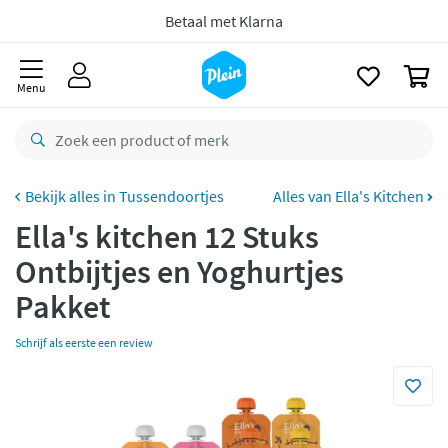
naar
Gratis
bezorging vanaf 35,- *
oofdinhoud
zoeken
Bestelling uiterlijk
zaterdag
in huis *
0
Menu
Gratis
retourneren
8,7/10
Goed
CO2 neutraal
bezorgd
Tussendoortjes
Alles van Ella's Kitchen
Betaal met Klarna
Ella's kitchen 12 Stuks
Ontbijtjes en Yoghurtjes
Pakket
Schrijf als eerste een review