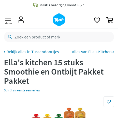
naar
oofdinhoud
Gratis
bezorging vanaf 35,- *
zoeken
0
Bestelling uiterlijk
maandag
in huis *
Menu
Gratis
retourneren
8,7/10
Goed
CO2 neutraal
bezorgd
Tussendoortjes
Alles van Ella's Kitchen
Ella's kitchen 15 stuks
Betaal met Klarna
Smoothie en Ontbijt Pakket
Pakket
Schrijf als eerste een review