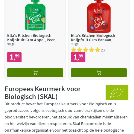
Ella's Kitchen Biologisch
Ella's Kitchen Biologisch
Knijpfruit 6+m Appel, Peer,
Knijpfruit 6+m Banaan,
Banaan, Kiwi
90 gr
Aardbei, Appel, Framboos &
90 gr
Watermeloen
1
1
1
59
99
,
,
Europees Keurmerk voor
Biologisch (SKAL)
Dit product bevat het Europees keurmerk voor Biologisch en is
geproduceerd volgens ecologisch duurzame praktijken die de
biodiversiteit bevorderen, het gebruik van chemicaliën minimaliseren
en het welzijn van dieren respecteren. Skal Biocontrole is de
onafhankelijke organisatie voor het toezicht op de hele biologische