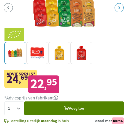
ADVIESPRIJS*
24
69
,
22
95
,
*Adviesprijs van fabrikant
Voeg
Voeg toe
toe
Bestelling uiterlijk
maandag
in huis
Betaal met