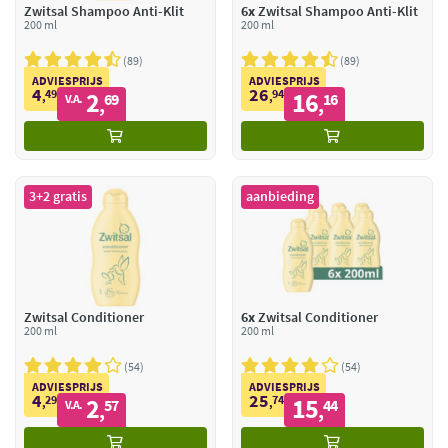
Zwitsal Shampoo Anti-Klit
6x
Zwitsal Shampoo Anti-Klit
200 ml
200 ml
89
89
ADVIESPRIJS
ADVIESPRIJS
4
26
49
2
94
16
,
69
,
16
V.A.
,
,
3+2 gratis
aanbieding
Zwitsal Conditioner
6x
Zwitsal Conditioner
200 ml
200 ml
54
54
ADVIESPRIJS
ADVIESPRIJS
4
25
29
2
74
15
,
57
,
44
V.A.
,
,