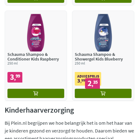
Schauma Shampoo &
Schauma Shampoo &
Conditioner Kids Raspberry
Showergel Kids Blueberry
250 ml
250 ml
3
99
,
ADVIESPRIJS
3
99
2
,
35
,
Kinderhaarverzorging
Bij Plein.nl begrijpen we hoe belangrijk het is om het haar van
je kinderen gezond en verzorgd te houden. Daarom bieden we
een assortiment haarverzorgingsproducten speciaal