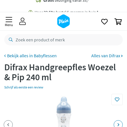
naar
oofdinhoud
Gratis
bezorging vanaf 35,- *
zoeken
0
Voor
22.59u
besteld,
morgen
in huis *
Menu
Gratis
retourneren
8,7/10
Goed
CO2 neutraal
bezorgd
Babyflessen
Alles van Difrax
Difrax Handgreepfles Woezel
Betaal met Klarna
& Pip 240 ml
Schrijf als eerste een review