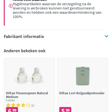
Hygiëneartikelen waarvan de verzegeling na de
levering is verbroken kunnen niet geretourneerd
worden en hebben ook een waardevermindering van
100%.
Fabrikant informatie
Anderen bekeken ook
Difrax Flessenspeen Natural
Difrax Lovi Knijpzakjeshouder
Medium
2 stuks
1
6
5
99
99
,
,