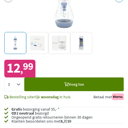
12
99
,
Voeg
Voeg toe
toe
Bestelling uiterlijk
woensdag
in huis
Betaal met
Gratis
bezorging vanaf 35,- *
CO2 neutraal
bezorgd
Ongeopend
gratis retourneren binnen 30 dagen
Klanten beoordelen ons met
8,7/10