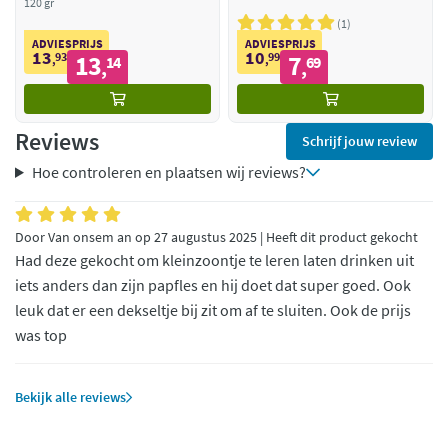
120 gr
1
ADVIESPRIJS
ADVIESPRIJS
13
10
93
13
99
7
,
14
,
69
,
,
Reviews
Schrijf jouw review
Hoe controleren en plaatsen wij reviews?
Door Van onsem an op 27 augustus 2025 | Heeft dit product gekocht
Had deze gekocht om kleinzoontje te leren laten drinken uit
iets anders dan zijn papfles en hij doet dat super goed. Ook
leuk dat er een dekseltje bij zit om af te sluiten. Ook de prijs
was top
Bekijk alle reviews