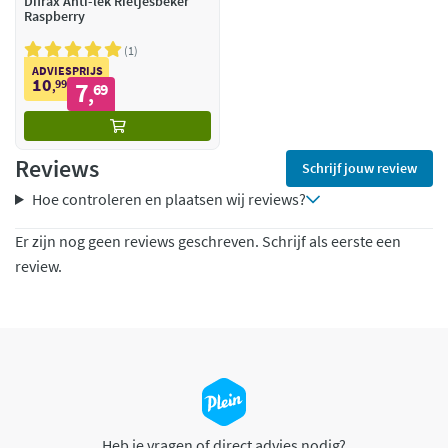
Difrax Anti-lek Rietjesbeker
Raspberry
1
ADVIESPRIJS
10
99
7
,
69
,
Reviews
Schrijf jouw review
Hoe controleren en plaatsen wij reviews?
Er zijn nog geen reviews geschreven. Schrijf als eerste een
review.
Heb je vragen of direct advies nodig?