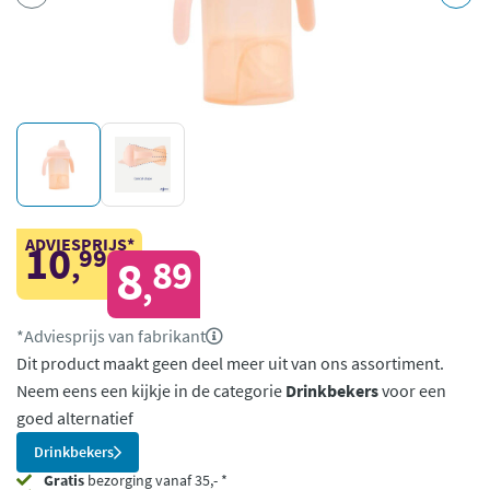
ADVIESPRIJS*
10
99
,
8
89
,
*Adviesprijs van fabrikant
Dit product maakt geen deel meer uit van ons assortiment.
Neem eens een kijkje in de categorie
Drinkbekers
voor een
goed alternatief
Drinkbekers
Gratis
bezorging vanaf 35,- *