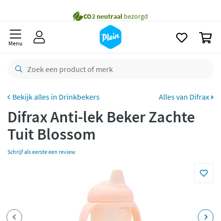
naar
Gratis
bezorging vanaf 35,- *
oofdinhoud
zoeken
Bestelling uiterlijk
maandag
in huis *
0
Menu
Gratis
retourneren
8,7/10
Goed
CO2 neutraal
bezorgd
Drinkbekers
Alles van Difrax
Betaal met Klarna
Difrax Anti-lek Beker Zachte
Tuit Blossom
Schrijf als eerste een review