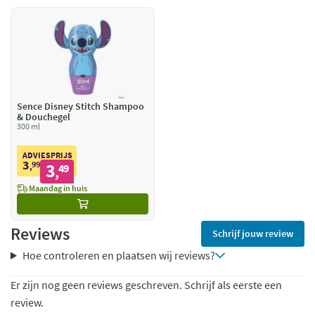
Sence Disney Stitch Shampoo
& Douchegel
300 ml
ADVIESPRIJS
3
99
3
,
49
,
Maandag in huis
Reviews
Schrijf jouw review
Hoe controleren en plaatsen wij reviews?
Er zijn nog geen reviews geschreven. Schrijf als eerste een
review.