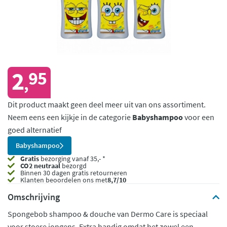
2
95
,
Dit product maakt geen deel meer uit van ons assortiment.
Neem eens een kijkje in de categorie
Babyshampoo
voor een
goed alternatief
Babyshampoo
Gratis
bezorging vanaf 35,- *
CO2 neutraal
bezorgd
Binnen 30 dagen gratis retourneren
Klanten beoordelen ons met
8,7/10
Omschrijving
Spongebob shampoo & douche van Dermo Care is speciaal
voor stoere jongens. Extra handig omdat het zowel een