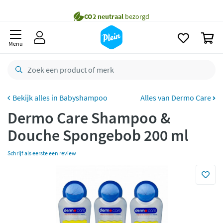
naar
Gratis
bezorging vanaf 35,- *
oofdinhoud
zoeken
Voor
22.59u
besteld,
maandag
in huis *
0
Menu
Gratis
retourneren
8,7/10
Goed
CO2 neutraal
bezorgd
Babyshampoo
Alles van Dermo Care
Betaal met Klarna
Dermo Care Shampoo &
Douche Spongebob 200 ml
Schrijf als eerste een review