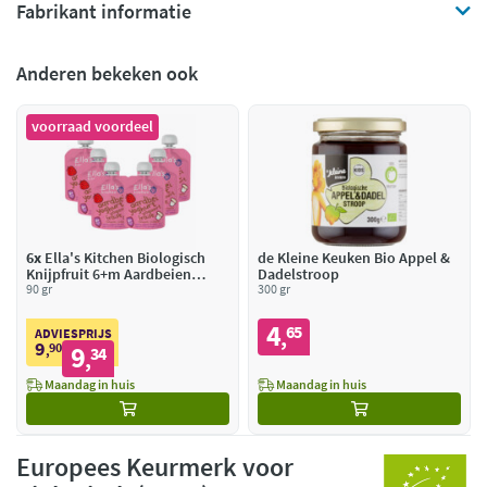
Fabrikant informatie
Anderen bekeken ook
voorraad voordeel
6x
Ella's Kitchen Biologisch
de Kleine Keuken Bio Appel &
Knijpfruit 6+m Aardbeien
Dadelstroop
Yoghurt
90 gr
300 gr
4
65
,
ADVIESPRIJS
9
90
9
,
34
,
Maandag in huis
Maandag in huis
Europees Keurmerk voor