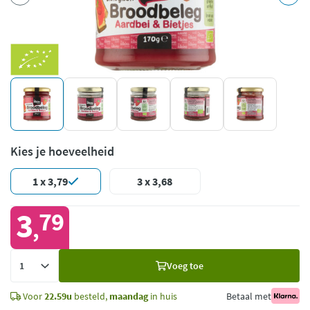
Kies je hoeveelheid
1 x 3,79
3 x 3,68
3
79
,
Voeg
Voeg toe
toe
Voor
22.59u
besteld,
maandag
in huis
Betaal met