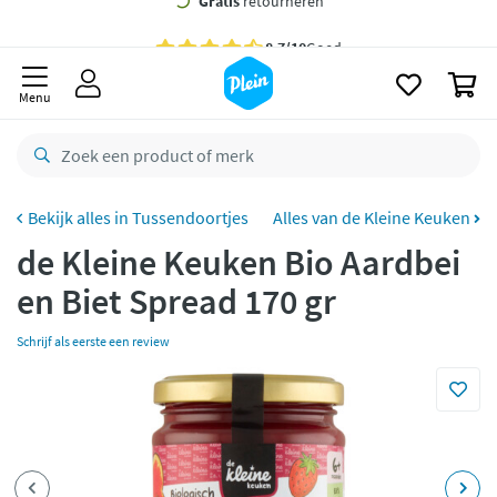
naar
oofdinhoud
Gratis
bezorging vanaf 35,- *
zoeken
0
Voor
22.59u
besteld,
maandag
in huis *
Menu
Gratis
retourneren
8,7/10
Goed
CO2 neutraal
bezorgd
Tussendoortjes
Alles van de Kleine Keuken
de Kleine Keuken Bio Aardbei
Betaal met Klarna
en Biet Spread 170 gr
Schrijf als eerste een review