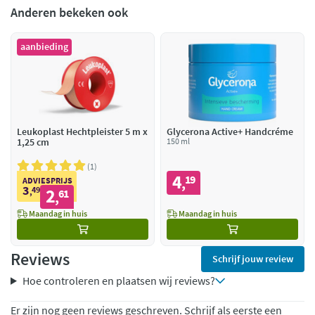
Anderen bekeken ook
aanbieding
Leukoplast Hechtpleister 5 m x
Glycerona Active+ Handcréme
1,25 cm
150 ml
1
4
19
,
ADVIESPRIJS
3
49
2
,
61
,
Maandag in huis
Maandag in huis
Reviews
Schrijf jouw review
Hoe controleren en plaatsen wij reviews?
Er zijn nog geen reviews geschreven. Schrijf als eerste een