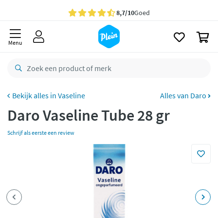
naar
oofdinhoud
Gratis
bezorging vanaf 35,- *
zoeken
0
Voor
22.59u
besteld,
maandag
in huis *
Menu
Gratis
retourneren
8,7/10
Goed
CO2 neutraal
bezorgd
Vaseline
Alles van Daro
Daro Vaseline Tube 28 gr
Betaal met Klarna
Schrijf als eerste een review