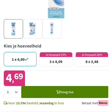
Kies je hoeveelheid
Je bespaart 13%
Je bespaart 26%
1 x 4,69
3 x 4,09
6 x 3,48
4
69
,
Voeg
Voeg toe
toe
Voor
22.59u
besteld,
maandag
in huis
Betaal met