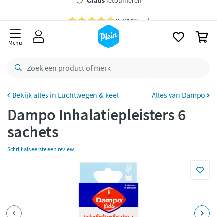
naar
oofdinhoud
Gratis
bezorging vanaf 35,- *
zoeken
0
Bestelling uiterlijk
dinsdag
in huis *
Menu
Gratis
retourneren
8,7/10
Goed
CO2 neutraal
bezorgd
Luchtwegen & keel
Alles van Dampo
Dampo Inhalatiepleisters 6
Betaal met Klarna
sachets
Schrijf als eerste een review