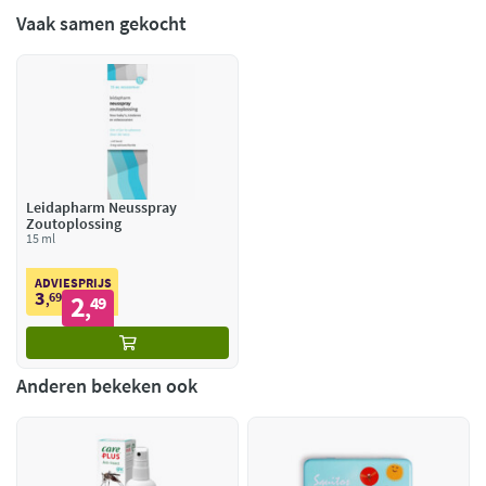
Vaak samen gekocht
Leidapharm Neusspray
Zoutoplossing
15 ml
ADVIESPRIJS
3
69
2
,
49
,
Anderen bekeken ook