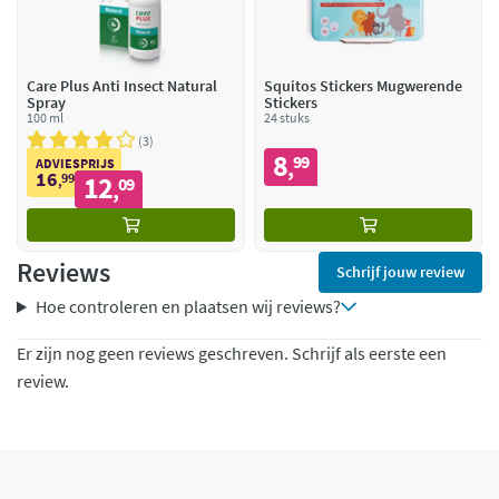
Care Plus Anti Insect Natural
Squitos Stickers Mugwerende
Spray
Stickers
100 ml
24 stuks
3
8
99
,
ADVIESPRIJS
16
99
12
,
09
,
Reviews
Schrijf jouw review
Hoe controleren en plaatsen wij reviews?
Er zijn nog geen reviews geschreven. Schrijf als eerste een
review.