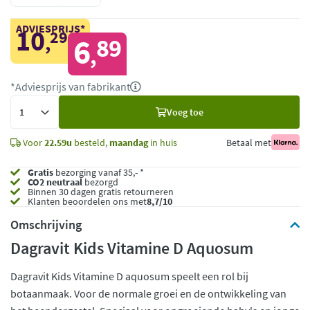
ADVIESPRIJS*
10
29
,
6
89
,
*Adviesprijs van fabrikant
Voeg
Voeg toe
toe
Voor
22.59u
besteld,
maandag
in huis
Betaal met
Gratis
bezorging vanaf 35,- *
CO2 neutraal
bezorgd
Binnen 30 dagen gratis retourneren
Klanten beoordelen ons met
8,7/10
Omschrijving
Dagravit Kids Vitamine D Aquosum
Dagravit Kids Vitamine D aquosum speelt een rol bij
botaanmaak. Voor de normale groei en de ontwikkeling van