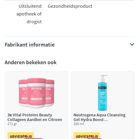
Uitsluitend
Gezondheidsproduct
apotheek of
drogist
Fabrikant informatie
Anderen bekeken ook
3x
Vital Proteins Beauty
Neutrogena Aqua Cleansing
Collageen Aardbei en Citroen
Gel Hydra Boost
271 gr
Ongeparfumeerd
200 ml
ADVIESPRIJS
ADVIESPRIJS