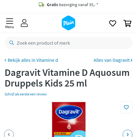
naar
oofdinhoud
Gratis
bezorging vanaf 35,- *
zoeken
0
Voor
22.59u
besteld,
maandag
in huis *
Menu
Gratis
retourneren
8,7/10
Goed
CO2 neutraal
bezorgd
Vitamine d
Alles van Dagravit
Dagravit Vitamine D Aquosum
Betaal met Klarna
Druppels Kids 25 ml
Schrijf als eerste een review