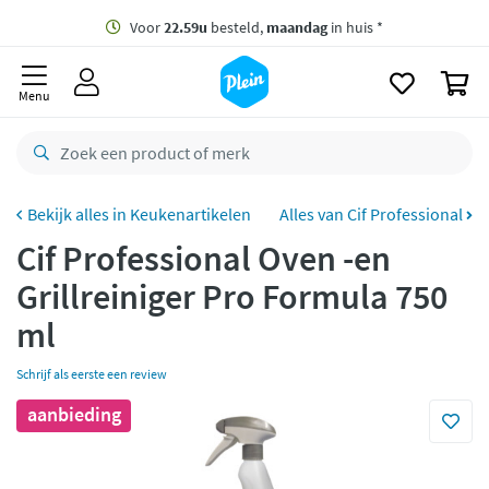
naar
oofdinhoud
Gratis
bezorging vanaf 35,- *
zoeken
0
Voor
22.59u
besteld,
maandag
in huis *
Menu
Gratis
retourneren
8,7/10
Goed
CO2 neutraal
bezorgd
Keukenartikelen
Alles van Cif Professional
Cif Professional Oven -en
Betaal met Klarna
Grillreiniger Pro Formula 750
ml
Schrijf als eerste een review
aanbieding