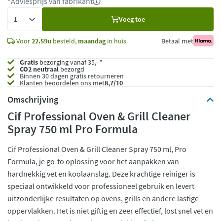
*Adviesprijs van fabrikant
Voeg
Voeg toe
toe
Voor
22.59u
besteld,
maandag
in huis
Betaal met
Gratis
bezorging vanaf 35,- *
CO2 neutraal
bezorgd
Binnen 30 dagen gratis retourneren
Klanten beoordelen ons met
8,7/10
Omschrijving
Cif Professional Oven & Grill Cleaner
Spray 750 ml Pro Formula
Cif Professional Oven & Grill Cleaner Spray 750 ml, Pro
Formula, je go-to oplossing voor het aanpakken van
hardnekkig vet en koolaanslag. Deze krachtige reiniger is
speciaal ontwikkeld voor professioneel gebruik en levert
uitzonderlijke resultaten op ovens, grills en andere lastige
oppervlakken. Het is niet giftig en zeer effectief, lost snel vet en