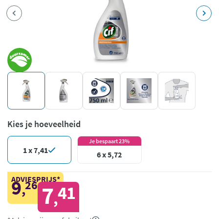
Kies je hoeveelheid
Je bespaart 23%
1 x 7,41
6 x 5,72
ADVIESPRIJS*
9
26
,
7
41
,