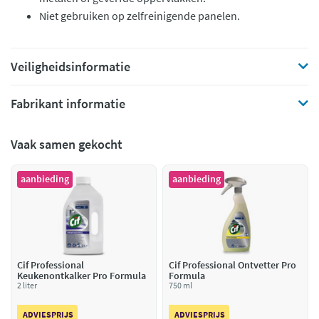
Niet gebruiken op zelfreinigende panelen.
Veiligheidsinformatie
Fabrikant informatie
Vaak samen gekocht
aanbieding
aanbieding
Cif Professional
Cif Professional Ontvetter Pro
Keukenontkalker Pro Formula
Formula
2 liter
750 ml
ADVIESPRIJS
ADVIESPRIJS