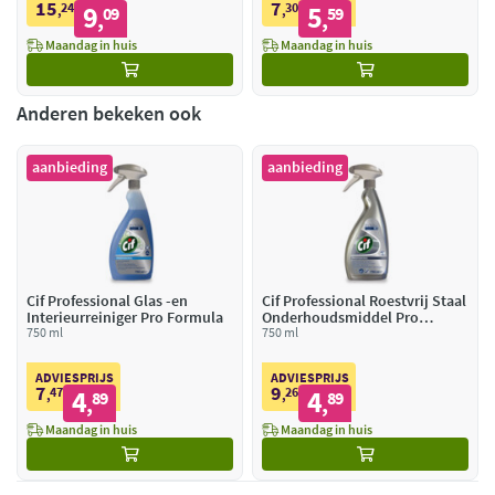
15
7
24
9
30
5
,
09
,
59
,
,
Maandag in huis
Maandag in huis
Anderen bekeken ook
aanbieding
aanbieding
Cif Professional Glas -en
Cif Professional Roestvrij Staal
Interieurreiniger Pro Formula
Onderhoudsmiddel Pro
750 ml
Formula
750 ml
ADVIESPRIJS
ADVIESPRIJS
7
9
47
4
26
4
,
89
,
89
,
,
Maandag in huis
Maandag in huis