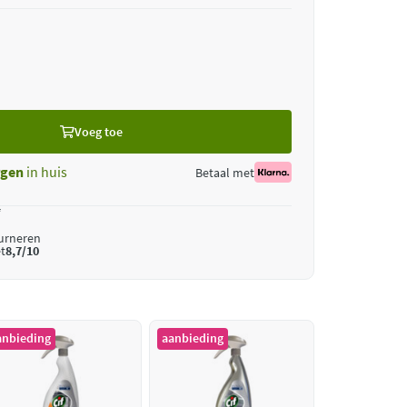
Voeg toe
gen
in huis
Betaal met
*
ourneren
t
8,7/10
anbieding
aanbieding