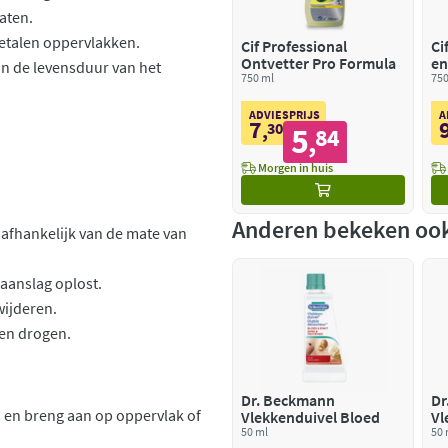
aten.
metalen oppervlakken.
Cif Professional
Ci
Ontvetter Pro Formula
en
an de levensduur van het
750 ml
Fo
750
ADVIESPRIJS
A
7
,
30
5
84
,
Morgen in huis
Anderen bekeken oo
afhankelijk van de mate van
 aanslag oplost.
wijderen.
ten drogen.
Dr. Beckmann
Dr
 en breng aan op oppervlak of
Vlekkenduivel Bloed
Vl
50 ml
& 
50 