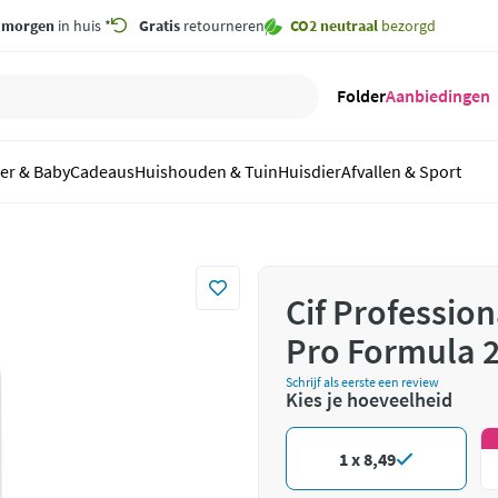
,
morgen
in huis *
Gratis
retourneren
CO2 neutraal
bezorgd
Folder
Aanbiedingen
er & Baby
Cadeaus
Huishouden & Tuin
Huisdier
Afvallen & Sport
Cif Professio
Pro Formula 2 
Schrijf als eerste een review
Kies je hoeveelheid
1 x 8,49