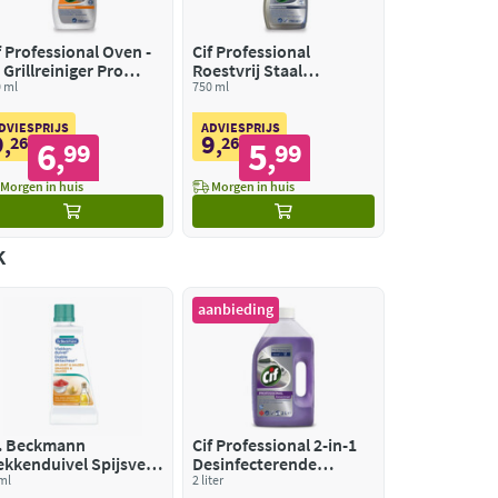
f Professional Oven -
Cif Professional
 Grillreiniger Pro
Roestvrij Staal
rmula
 ml
Onderhoudsmiddel Pro
750 ml
Formula
DVIESPRIJS
ADVIESPRIJS
9
9
,
26
,
26
6
5
99
99
,
,
Morgen in huis
Morgen in huis
k
aanbieding
. Beckmann
Cif Professional 2-in-1
ekkenduivel Spijsvet
Desinfecterende
Sauzen
ml
Keukenreiniger Pro
2 liter