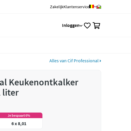
Zakelijk
Klantenservice
0
Inloggen
Alles van Cif Professional
nal Keukenontkalker
liter
Je bespaart 6%
6 x 8,01