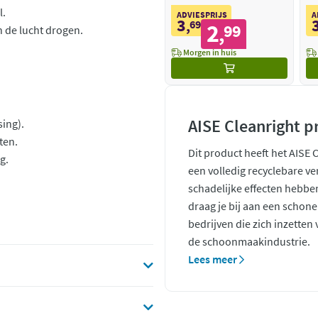
l.
ADVIESPRIJS
A
3
,
69
2
99
,
n de lucht drogen.
Morgen in huis
AISE Cleanright p
ing).
ten.
Dit product heeft het AISE 
g.
een volledig recyclebare ve
schadelijke effecten hebb
draag je bij aan een schone
bedrijven die zich inzette
de schoonmaakindustrie.
Lees meer