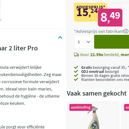
ADVIESPRIJS*
15
24
,
8
49
,
*Adviesprijs van fabrikant
Voeg
toe
ar 2 liter Pro
Voor
22.59u
besteld,
mor
ula verwijdert lelijke
Gratis
bezorging vanaf 35,- 
CO2 neutraal
bezorgd
 keukenbenodigdheden. Zeg maar
Binnen 30 dagen gratis ret
Klanten beoordelen ons me
-corrosieve formule verwijdert
n. Ideaal voor bain-maries,
Vaak samen gekocht
 behoud de hygiëne - de ultieme
eloze keuken.
aanbieding
a
e zorgt voor efficiënte