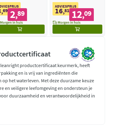
Formula
DVIESPRIJS
ADVIESPRIJS
3
16
,
69
,
81
2
12
89
09
,
,
Morgen in huis
Morgen in huis
roductcertificaat
Cleanright productcertificaat keurmerk, heeft
rpakking en is vrij van ingrediënten die
en op het waterleven. Met deze duurzame keuze
re en veiligere leefomgeving en ondersteun je
n voor duurzaamheid en verantwoordelijkheid in