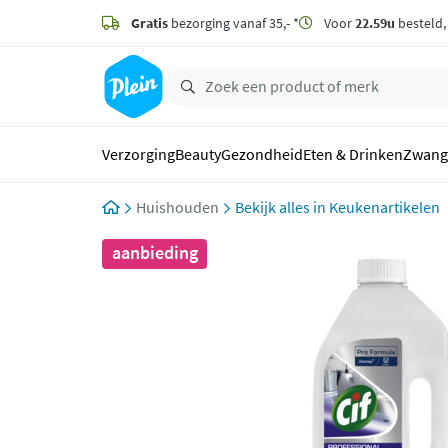
naar
hoofdinhoud
Gratis
bezorging vanaf 35,- *
Voor
22.59u
besteld
zoeken
Verzorging
Beauty
Gezondheid
Eten & Drinken
Zwang
Huishouden
Keukenartikelen
aanbieding