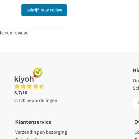
Schrijf jouw review
te een review.
Ni
On
Sch
8,7/10
2.720 beoordelingen
Klantenservice
O
Verzending en bezorging
C