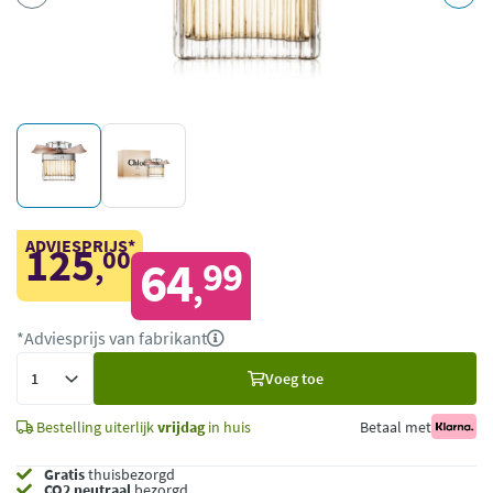
ADVIESPRIJS*
125
00
,
64
99
,
*Adviesprijs van fabrikant
Voeg
Voeg toe
toe
Bestelling uiterlijk
vrijdag
in huis
Betaal met
Gratis
thuisbezorgd
CO2 neutraal
bezorgd