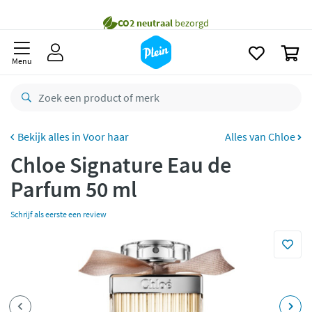
naar
Gratis
bezorging vanaf 35,- *
oofdinhoud
zoeken
Voor
22.59u
besteld,
morgen
in huis *
0
Menu
Gratis
retourneren
8,7/10
Goed
CO2 neutraal
bezorgd
Voor haar
Alles van Chloe
Betaal met Klarna
Chloe Signature Eau de
Parfum 50 ml
Schrijf als eerste een review