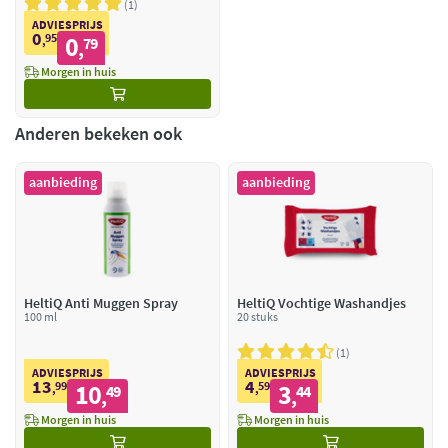
1
ADVIESPRIJS
0
95
0
,
79
,
Morgen in huis
Anderen bekeken ook
aanbieding
aanbieding
HeltiQ Anti Muggen Spray
HeltiQ Vochtige Washandjes
100 ml
20 stuks
1
ADVIESPRIJS
ADVIESPRIJS
13
4
99
10
59
3
,
49
,
44
,
,
Morgen in huis
Morgen in huis