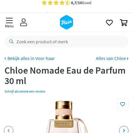
naar
Gratis
bezorging vanaf 35,- *
oofdinhoud
zoeken
Voor
22.59u
besteld,
morgen
in huis *
0
Menu
Gratis
retourneren
8,7/10
Goed
CO2 neutraal
bezorgd
Voor haar
Alles van Chloe
Betaal met Klarna
Chloe Nomade Eau de Parfum
30 ml
Schrijf als eerste een review