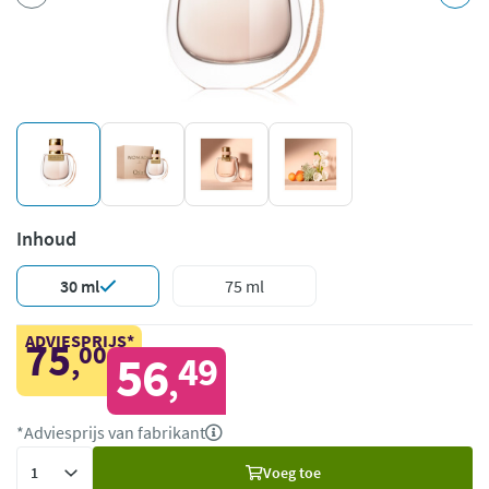
Inhoud
30 ml
75 ml
ADVIESPRIJS*
75
00
,
56
49
,
*Adviesprijs van fabrikant
Voeg
Voeg toe
toe