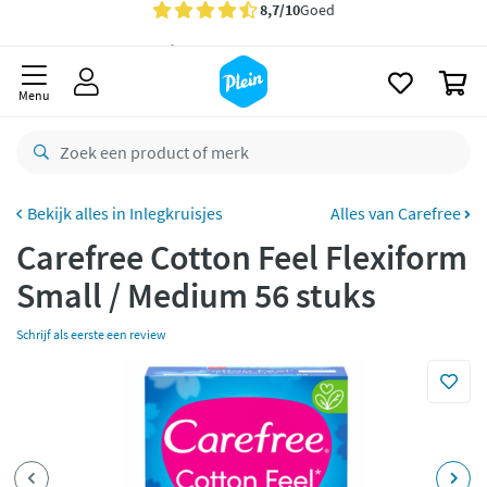
naar
oofdinhoud
Gratis
bezorging vanaf 35,- *
zoeken
0
Voor
22.59u
besteld,
maandag
in huis *
Menu
Gratis
retourneren
8,7/10
Goed
CO2 neutraal
bezorgd
Inlegkruisjes
Alles van Carefree
Carefree Cotton Feel Flexiform
Betaal met Klarna
Small / Medium 56 stuks
Schrijf als eerste een review