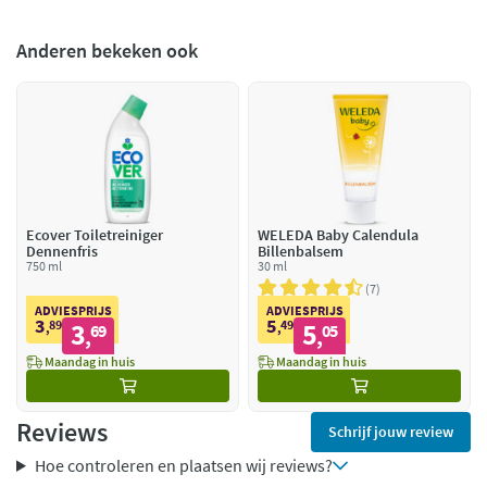
Anderen bekeken ook
Ecover Toiletreiniger
WELEDA Baby Calendula
Dennenfris
Billenbalsem
750 ml
30 ml
7
ADVIESPRIJS
ADVIESPRIJS
3
5
89
3
49
5
,
69
,
05
,
,
Maandag in huis
Maandag in huis
Reviews
Schrijf jouw review
Hoe controleren en plaatsen wij reviews?