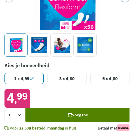
Kies je hoeveelheid
1 x 4,99
3 x 4,80
6 x 4,80
4
99
,
Voeg
Voeg toe
toe
Voor
22.59u
besteld,
maandag
in huis
Betaal met