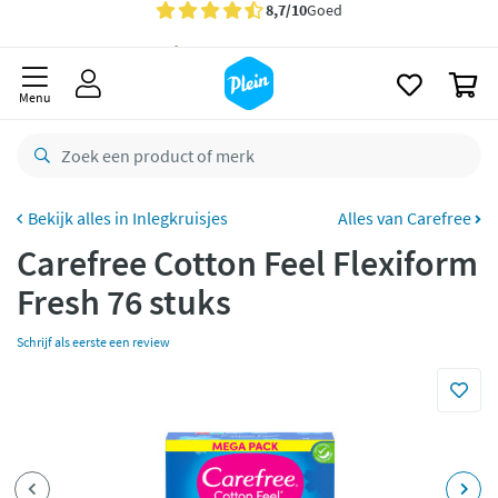
naar
oofdinhoud
Gratis
bezorging vanaf 35,- *
zoeken
0
Voor
22.59u
besteld,
maandag
in huis *
Menu
Gratis
retourneren
8,7/10
Goed
CO2 neutraal
bezorgd
Inlegkruisjes
Alles van Carefree
Carefree Cotton Feel Flexiform
Betaal met Klarna
Fresh 76 stuks
Schrijf als eerste een review