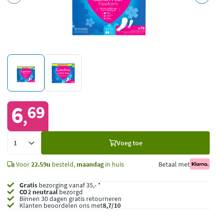
6
69
,
Voeg
Voeg toe
toe
Voor
22.59u
besteld,
maandag
in huis
Betaal met
Gratis
bezorging vanaf 35,- *
CO2 neutraal
bezorgd
Binnen 30 dagen gratis retourneren
Klanten beoordelen ons met
8,7/10