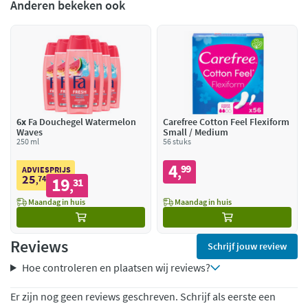
Anderen bekeken ook
6x
Fa Douchegel Watermelon
Carefree Cotton Feel Flexiform
Waves
Small / Medium
250 ml
56 stuks
4
99
,
ADVIESPRIJS
25
74
19
,
31
,
Maandag in huis
Maandag in huis
Reviews
Schrijf jouw review
Hoe controleren en plaatsen wij reviews?
Er zijn nog geen reviews geschreven. Schrijf als eerste een