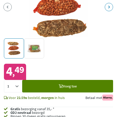
4
49
,
Voeg
Voeg toe
toe
Voor
22.59u
besteld,
morgen
in huis
Betaal met
Gratis
bezorging vanaf 35,- *
CO2 neutraal
bezorgd
Binnen 30 dagen gratis retourneren