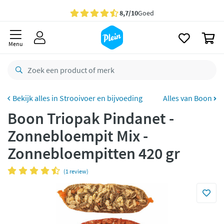
naar
oofdinhoud
Gratis
bezorging vanaf 35,- *
zoeken
0
Bestelling uiterlijk
zaterdag
in huis *
Menu
Gratis
retourneren
8,7/10
Goed
CO2 neutraal
bezorgd
Strooivoer en bijvoeding
Alles van Boon
Boon Triopak Pindanet -
Betaal met Klarna
Zonnebloempit Mix -
Zonnebloempitten 420 gr
(1 review)