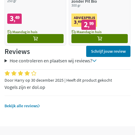
250 gr
zonder Pit Bio
300 gr
3
49
,
ADVIESPRIJS
3
49
2
,
99
,
Maandag in huis
Maandag in huis
Reviews
Schrijf jouw review
Hoe controleren en plaatsen wij reviews?
Door Harry op 30 december 2025 | Heeft dit product gekocht
Vogels zijn er dol.op
Bekijk alle reviews