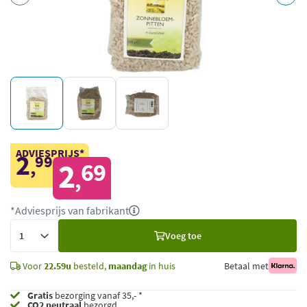
ADVIESPRIJS*
2
99
,
2
69
,
*Adviesprijs van fabrikant
Voeg
Voeg toe
toe
Voor
22.59u
besteld,
maandag
in huis
Betaal met
Gratis
bezorging vanaf 35,- *
CO2 neutraal
bezorgd