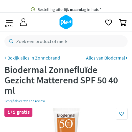
naar
oofdinhoud
Gratis
bezorging vanaf 35,- *
zoeken
0
Bestelling uiterlijk
maandag
in huis *
Menu
Gratis
retourneren
8,7/10
Goed
CO2 neutraal
bezorgd
Zonnebrand
Alles van Biodermal
Biodermal Zonnefluïde
Betaal met Klarna
Gezicht Matterend SPF 50 40
ml
Schrijf als eerste een review
1+1 gratis