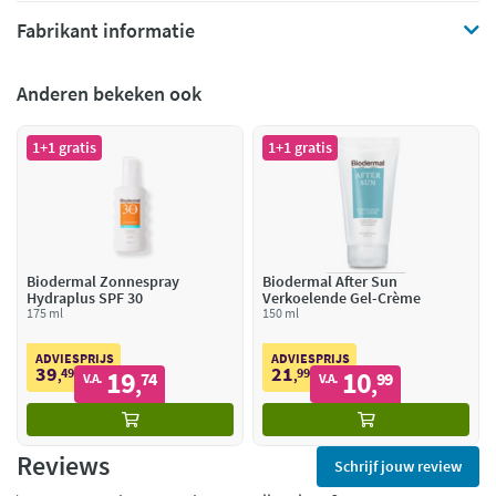
Fabrikant informatie
Anderen bekeken ook
1+1 gratis
1+1 gratis
Biodermal Zonnespray
Biodermal After Sun
Hydraplus SPF 30
Verkoelende Gel-Crème
175 ml
150 ml
ADVIESPRIJS
ADVIESPRIJS
39
21
49
19
99
10
,
74
,
99
V.A.
V.A.
,
,
Reviews
Schrijf jouw review