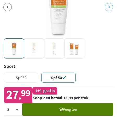
Soort
Spf 30
Spf 50
27
99
1+1 gratis
,
Koop 2 en betaal 13,99 per stuk
Voeg
Voeg toe
toe