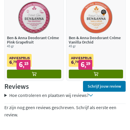
Ben & Anna Deodorant Créme
Ben & Anna Deodorant Créme
Pink Grapefruit
Vanilla Orchid
45 gr
45 gr
ADVIESPRIJS
ADVIESPRIJS
6
6
79
6
79
6
,
15
,
19
,
,
Reviews
Schrijf jouw review
Hoe controleren en plaatsen wij reviews?
Er zijn nog geen reviews geschreven. Schrijf als eerste een
review.