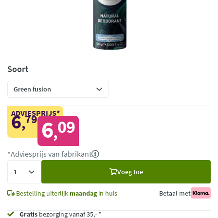
Soort
ADVIESPRIJS*
6
79
,
6
09
,
*Adviesprijs van fabrikant
Voeg
Voeg toe
toe
Bestelling uiterlijk
maandag
in huis
Betaal met
Gratis
bezorging vanaf 35,- *