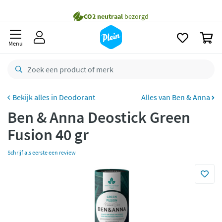
naar
oofdinhoud
Gratis
bezorging vanaf 35,- *
zoeken
0
Bestelling uiterlijk
maandag
in huis *
Menu
Gratis
retourneren
8,7/10
Goed
CO2 neutraal
bezorgd
Deodorant
Alles van Ben & Anna
Ben & Anna Deostick Green
Betaal met Klarna
Fusion 40 gr
Schrijf als eerste een review