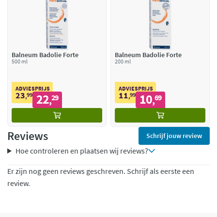
Balneum Badolie Forte
Balneum Badolie Forte
500 ml
200 ml
ADVIESPRIJS
ADVIESPRIJS
23
11
99
22
99
10
,
29
,
69
,
,
Reviews
Schrijf jouw review
Hoe controleren en plaatsen wij reviews?
Er zijn nog geen reviews geschreven. Schrijf als eerste een
review.