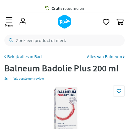
naar
oofdinhoud
Gratis
bezorging vanaf 35,- *
zoeken
0
Bestelling uiterlijk
maandag
in huis *
Menu
Gratis
retourneren
8,7/10
Goed
CO2 neutraal
bezorgd
Bad
Alles van Balneum
Balneum Badolie Plus 200 ml
Betaal met Klarna
Schrijf als eerste een review