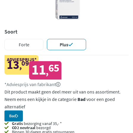
Soort
Forte
Plus
ADVIESPRIJS*
13
09
,
11
65
,
*Adviesprijs van fabrikant
Dit product maakt geen deel meer uit van ons assortiment.
Neem eens een kijkje in de categorie
Bad
voor een goed
alternatief
Bad
Gratis
bezorging vanaf 35,- *
CO2 neutraal
bezorgd
Binnen 30 dagen gratis retourneren