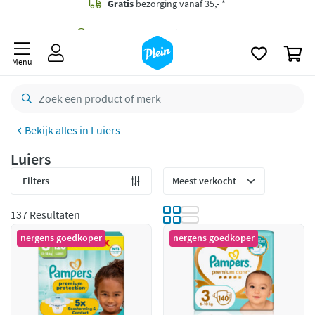
naar
oofdinhoud
Gratis
bezorging vanaf 35,- *
zoeken
0
Bestelling uiterlijk
dinsdag
in huis *
Menu
Gratis
retourneren
8,7/10
Goed
Luiers
CO2 neutraal
bezorgd
Luiers
Betaal met Klarna
Filters
137 Resultaten
nergens goedkoper
nergens goedkoper