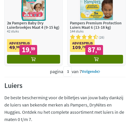
2x
Pampers Baby Dry
Pampers Premium Protection
Luierbroekjes Maat 4 (9-15 kg)
Luiers Maat 6 (13-18 kg)
42 stuks
144 stuks
26
ADVIESPRIJS
ADVIESPRIJS
49
109
98
19
79
87
,
59
,
83
,
,
pagina
van 7
Volgende
Luiers
De beste bescherming voor de billetjes van jouw baby dankzij
de luiers van bekende merken als Pampers, DryNites en
Huggies. Ontdek nu het complete assortiment met luiers in de
maten 0 t/m 7.