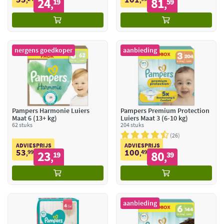
24
81
,
19
,
59
,
,
nergens goedkoper
aanbieding
Pampers Harmonie Luiers
Pampers Premium Protection
Maat 6 (13+ kg)
Luiers Maat 3 (6-10 kg)
62 stuks
204 stuks
26
ADVIESPRIJS
ADVIESPRIJS
53
100
99
23
49
80
,
19
,
39
,
,
aanbieding