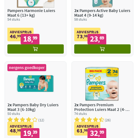
Pampers Harmonie Luiers
2x
Pampers Active Baby Luiers
Maat 6 (13+ kg)
Maat 4 (9-14 kg)
54 stuks
58 stuks
ADVIESPRIJS
ADVIESPRIJS
46
73
99
18
98
23
,
99
,
69
,
,
nergens goedkoper
2x
Pampers Baby Dry Luiers
2x
Pampers Premium
Maat 3 (6-10kg)
Protection Luiers Maat 2 (4-8
50 stuks
kg)
74 stuks
12
26
ADVIESPRIJS
ADVIESPRIJS
48
61
98
19
98
32
,
39
,
99
,
,