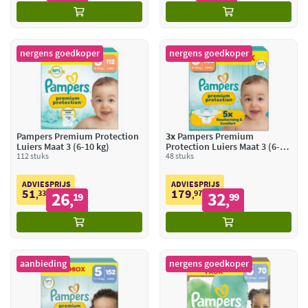
nergens goedkoper
nergens goedkoper
Pampers Premium Protection
3x
Pampers Premium
Luiers Maat 3 (6-10 kg)
Protection Luiers Maat 3 (6-10
112 stuks
kg)
48 stuks
ADVIESPRIJS
ADVIESPRIJS
51
179
33
26
97
32
,
19
,
99
,
,
aanbieding
nergens goedkoper