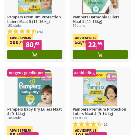
Pampers Premium Protection
Pampers Harmonie Luiers
Luiers Maat 5 (11-16 kg)
Maat 5 (11-16kg)
152 stuks
70 stuks
26
ADVIESPRIJS
ADVIESPRIJS
100
53
79
80
99
22
,
63
,
99
,
,
nergens goedkoper
aanbieding
Pampers Baby Dry Luiers Maat
Pampers Premium Protection
4 (9-14kg)
Luiers Maat 4 (9-14 kg)
108 stuks
174 stuks
26
ADVIESPRIJS
ADVIESPRIJS
55
101
24
99