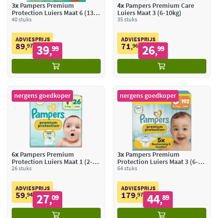
3x
Pampers Premium
4x
Pampers Premium Care
Protection Luiers Maat 6 (13-
Luiers Maat 3 (6-10kg)
18 kg)
40 stuks
35 stuks
ADVIESPRIJS
ADVIESPRIJS
89
71
97
39
96
26
,
99
,
99
,
,
nergens goedkoper
nergens goedkoper
6x
Pampers Premium
3x
Pampers Premium
Protection Luiers Maat 1 (2-
Protection Luiers Maat 3 (6-10
5kg)
26 stuks
kg)
64 stuks
ADVIESPRIJS
ADVIESPRIJS
59
179
94
27
97
44
,
09
,
89
,
,