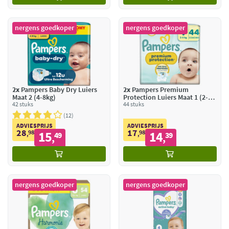
nergens goedkoper
nergens goedkoper
2x
Pampers Baby Dry Luiers
2x
Pampers Premium
Maat 2 (4-8kg)
Protection Luiers Maat 1 (2-5
42 stuks
kg)
44 stuks
12
ADVIESPRIJS
ADVIESPRIJS
28
17
98
15
98
14
,
49
,
39
,
,
nergens goedkoper
nergens goedkoper