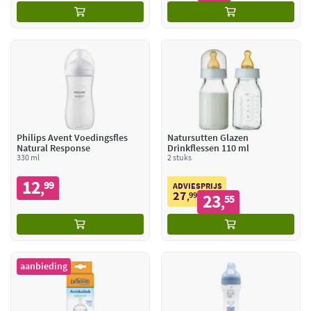
Philips Avent Voedingsfles
Natursutten Glazen
Natural Response
Drinkflessen 110 ml
330 ml
2 stuks
12
99
,
ADVIESPRIJS
27
99
23
,
55
,
aanbieding