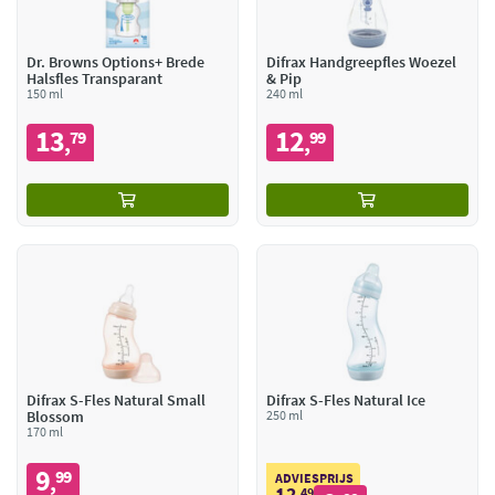
Dr. Browns Options+ Brede
Difrax Handgreepfles Woezel
Halsfles Transparant
& Pip
150 ml
240 ml
13
12
79
99
,
,
Difrax S-Fles Natural Small
Difrax S-Fles Natural Ice
Blossom
250 ml
170 ml
9
99
,
ADVIESPRIJS
12
49