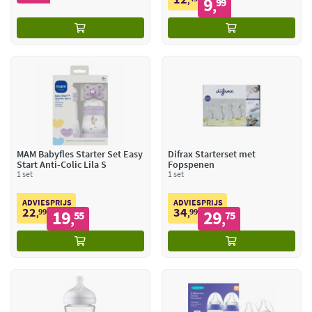
9
,
99
,
MAM Babyfles Starter Set Easy
Difrax Starterset met
Start Anti-Colic Lila S
Fopspenen
1 set
1 set
ADVIESPRIJS
ADVIESPRIJS
22
34
99
19
99
29
,
55
,
75
,
,