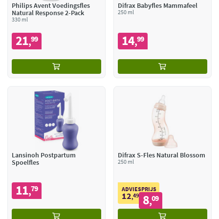
Philips Avent Voedingsfles
Difrax Babyfles Mammafeel
Natural Response 2-Pack
250 ml
330 ml
21
14
99
99
,
,
Lansinoh Postpartum
Difrax S-Fles Natural Blossom
Spoelfles
250 ml
11
79
,
ADVIESPRIJS
12
49
8
,
09
,