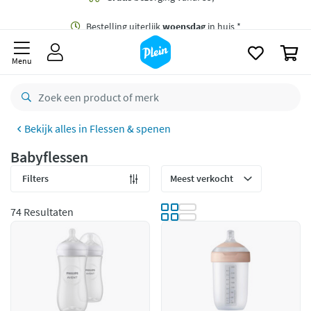
naar
oofdinhoud
Gratis
bezorging vanaf 35,- *
zoeken
0
Bestelling uiterlijk
woensdag
in huis *
Menu
Gratis
retourneren
8,7/10
Goed
Flessen & spenen
CO2 neutraal
bezorgd
Babyflessen
Betaal met Klarna
Filters
74 Resultaten