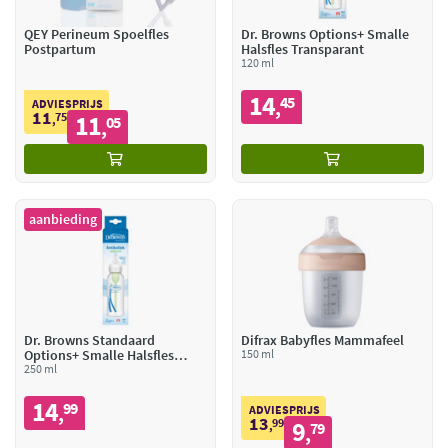
QEY Perineum Spoelfles
Dr. Browns Options+ Smalle
Postpartum
Halsfles Transparant
120 ml
14
45
,
ADVIESPRIJS
11
75
11
,
05
,
aanbieding
Dr. Browns Standaard
Difrax Babyfles Mammafeel
Options+ Smalle Halsfles
150 ml
Transparant
250 ml
14
99
,
ADVIESPRIJS
13
99
9
,
79
,