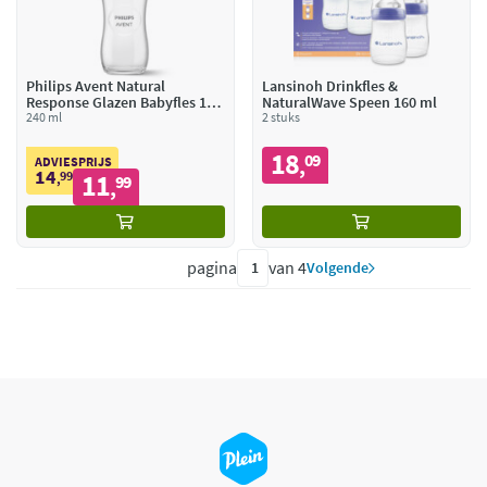
Philips Avent Natural
Lansinoh Drinkfles &
Response Glazen Babyfles 1+
NaturalWave Speen 160 ml
mnd
240 ml
2 stuks
18
09
,
ADVIESPRIJS
14
99
11
,
99
,
pagina
van 4
Volgende