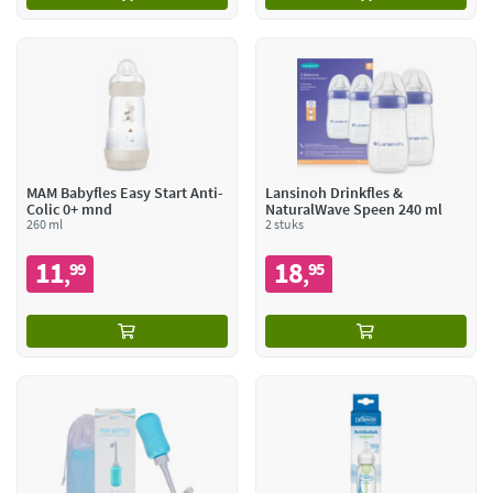
MAM Babyfles Easy Start Anti-
Lansinoh Drinkfles &
Colic 0+ mnd
NaturalWave Speen 240 ml
260 ml
2 stuks
11
18
99
95
,
,