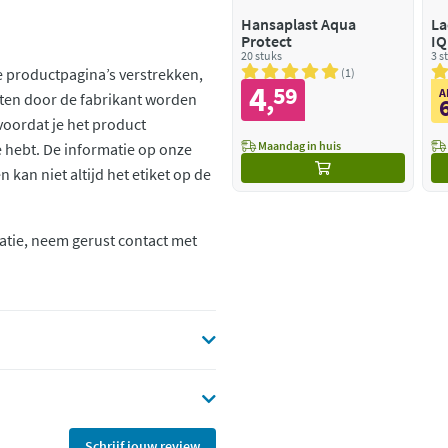
Hansaplast Aqua
La
Protect
IQ
20 stuks
3 s
 productpagina’s verstrekken,
1
4
59
,
A
ten door de fabrikant worden
voordat je het product
Maandag in huis
ie hebt. De informatie op onze
kan niet altijd het etiket op de
atie, neem gerust contact met
Schrijf jouw review