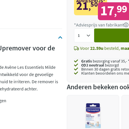
ADVIESPRIJS*
21
50
,
17
99
,
*Adviesprijs van fabrikant
Voeg
toe
-Upremover voor de
Voor
22.59u
besteld,
maa
Gratis
bezorging vanaf 35,- 
CO2 neutraal
bezorgd
e Avène Les Essentiels Milde
Binnen 30 dagen gratis ret
Klanten beoordelen ons me
ntwikkeld voor de gevoelige
id te irriteren. De remover is
Anderen bekeken oo
 gehydrateerd achter.
ogen