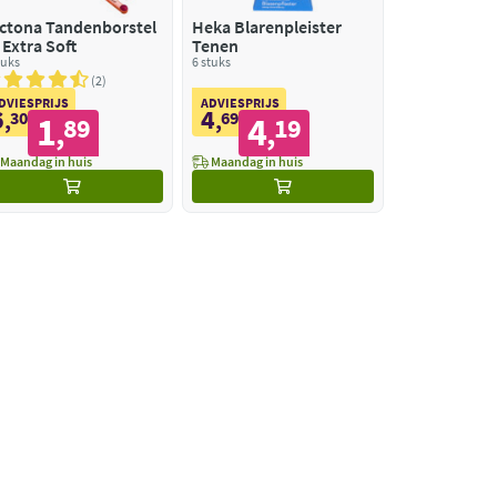
ctona Tandenborstel
Heka Blarenpleister
 Extra Soft
Tenen
tuks
6 stuks
2
DVIESPRIJS
ADVIESPRIJS
6
4
,
30
,
69
1
4
89
19
,
,
Maandag in huis
Maandag in huis