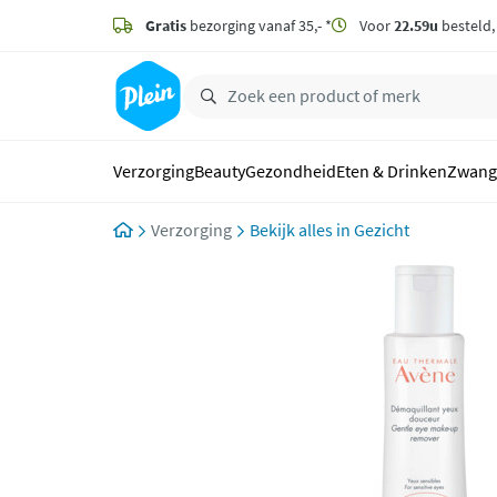
naar
hoofdinhoud
Gratis
bezorging vanaf 35,- *
Voor
22.59u
besteld
zoeken
Verzorging
Beauty
Gezondheid
Eten & Drinken
Zwang
Verzorging
Gezicht