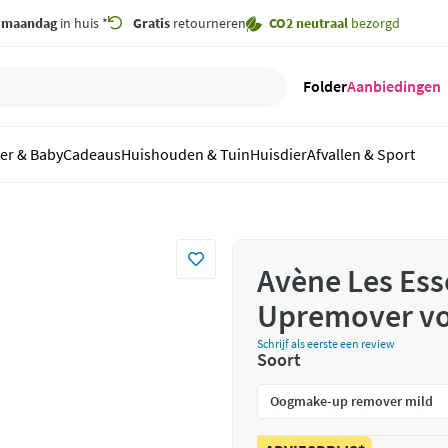
,
maandag
in huis *
Gratis
retourneren
CO2 neutraal
bezorgd
Folder
Aanbiedingen
er & Baby
Cadeaus
Huishouden & Tuin
Huisdier
Afvallen & Sport
Avène Les Ess
Upremover vo
Schrijf als eerste een review
Soort