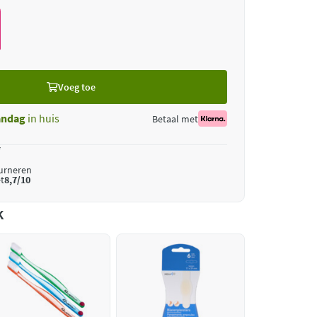
Voeg toe
ndag
in huis
Betaal met
*
ourneren
t
8,7/10
k