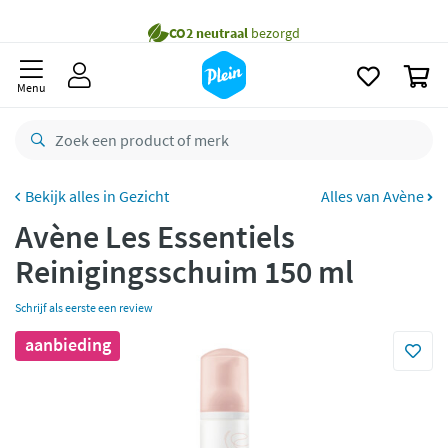
naar
Gratis
bezorging vanaf 35,- *
oofdinhoud
zoeken
Voor
22.59u
besteld,
morgen
in huis *
0
Menu
Gratis
retourneren
8,7/10
Goed
CO2 neutraal
bezorgd
Gezicht
Alles van Avène
Betaal met Klarna
Avène Les Essentiels
Reinigingsschuim 150 ml
Schrijf als eerste een review
aanbieding