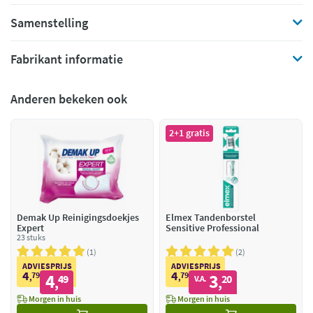
Samenstelling
Fabrikant informatie
Anderen bekeken ook
2+1 gratis
Demak Up Reinigingsdoekjes
Elmex Tandenborstel
Expert
Sensitive Professional
23 stuks
1
2
ADVIESPRIJS
ADVIESPRIJS
4
4
79
4
79
3
,
49
,
20
V.A.
,
,
Morgen in huis
Morgen in huis