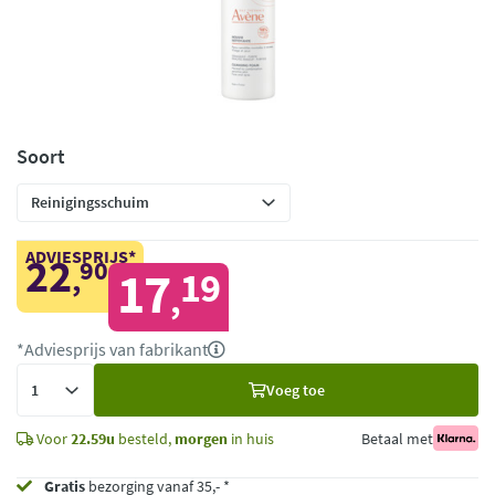
Soort
ADVIESPRIJS*
22
90
,
17
19
,
*Adviesprijs van fabrikant
Voeg
Voeg toe
toe
Voor
22.59u
besteld,
morgen
in huis
Betaal met
Gratis
bezorging vanaf 35,- *