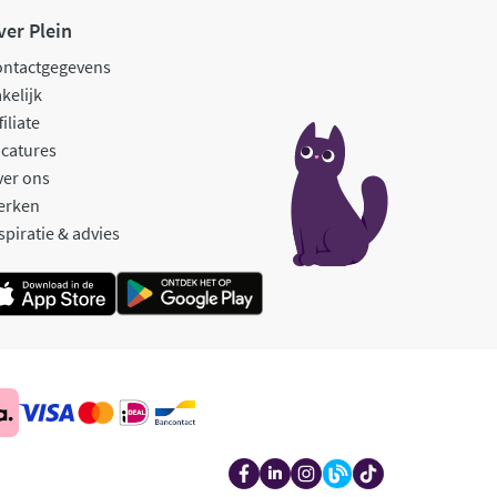
ver Plein
ontactgegevens
kelijk
filiate
catures
ver ons
erken
spiratie & advies