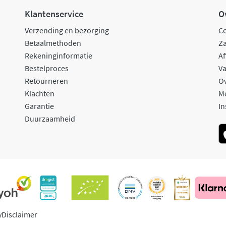
Klantenservice
O
Verzending en bezorging
C
Betaalmethoden
Za
Rekeninginformatie
Af
Bestelproces
Va
Retourneren
O
Klachten
M
Garantie
In
Duurzaamheid
y
Disclaimer