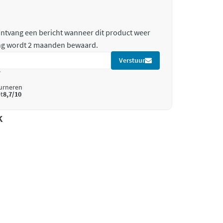
 ontvang een bericht wanneer dit product weer
ing wordt 2 maanden bewaard.
Verstuur
*
ourneren
t
8,7/10
k