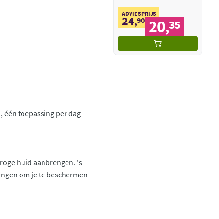
ADVIESPRIJS
24
,
90
20
35
,
, één toepassing per dag
droge huid aanbrengen. 's
engen om je te beschermen