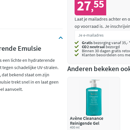
27
55
,
Laat je mailadres achter en
op voorraad is.
Je inschrijv
Gratis
bezorging vanaf 35,- 
rende Emulsie
CO2 neutraal
bezorgd
Binnen 30 dagen gratis ret
Klanten beoordelen ons me
s een lichte en hydraterende
Anderen bekeken oo
 tegen schadelijke UV-stralen.
, dat bekend staat om zijn
sie trekt snel in en laat geen
el aanvoelt.
Avène Cleanance
Reinigende Gel
400 ml