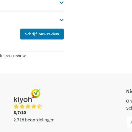
Schrijf jouw review
te een review.
Ni
On
Sch
8,7/10
2.718 beoordelingen