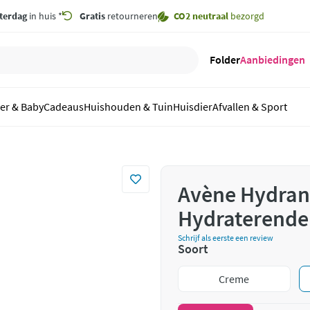
terdag
in huis *
Gratis
retourneren
CO2 neutraal
bezorgd
Folder
Aanbiedingen
er & Baby
Cadeaus
Huishouden & Tuin
Huisdier
Afvallen & Sport
Avène Hydran
Hydraterende
Schrijf als eerste een review
Soort
Creme