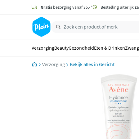
naar
hoofdinhoud
Gratis
bezorging vanaf 35,- *
Bestelling uiterlijk
za
zoeken
Verzorging
Beauty
Gezondheid
Eten & Drinken
Zwang
Verzorging
Gezicht