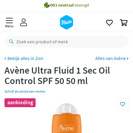
Gratis
bezorging vanaf 35,- *
naar
oofdinhoud
zoeken
Voor
22.59u
besteld,
morgen
in huis *
0
Gratis
retourneren
Menu
8,7/10
Goed
CO2 neutraal
bezorgd
Zon
Alles van Avène
Betaal met Klarna
Avène Ultra Fluid 1 Sec Oil
Control SPF 50 50 ml
Schrijf als eerste een review
aanbieding