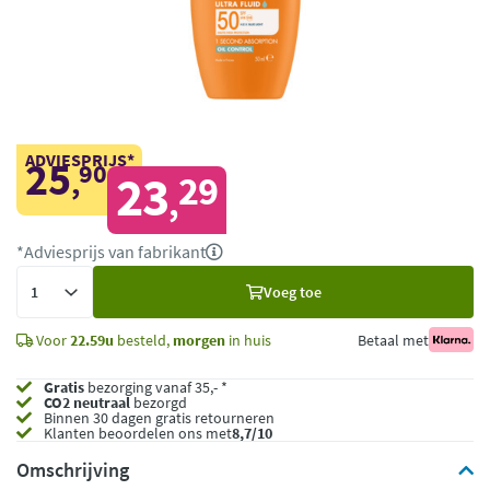
ADVIESPRIJS*
25
90
,
23
29
,
*Adviesprijs van fabrikant
Voeg
Voeg toe
toe
Voor
22.59u
besteld,
morgen
in huis
Betaal met
Gratis
bezorging vanaf 35,- *
CO2 neutraal
bezorgd
Binnen 30 dagen gratis retourneren
Klanten beoordelen ons met
8,7/10
Omschrijving