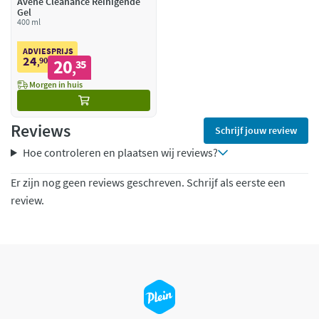
Avène Cleanance Reinigende
Gel
400 ml
ADVIESPRIJS
24
90
20
,
35
,
Morgen in huis
Reviews
Schrijf jouw review
Hoe controleren en plaatsen wij reviews?
Er zijn nog geen reviews geschreven. Schrijf als eerste een
review.