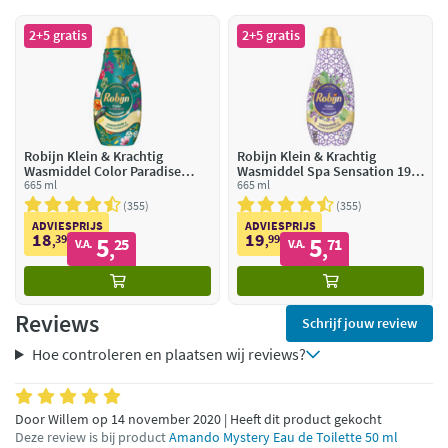
2+5 gratis
2+5 gratis
Robijn Klein & Krachtig
Robijn Klein & Krachtig
Wasmiddel Color Paradise
Wasmiddel Spa Sensation 19
Secret 19 Wasbeurten
665 ml
Wasbeurten
665 ml
355
355
ADVIESPRIJS
ADVIESPRIJS
18
19
39
5
99
5
,
25
,
71
V.A.
V.A.
,
,
Reviews
Schrijf jouw review
Hoe controleren en plaatsen wij reviews?
Door Willem op 14 november 2020 | Heeft dit product gekocht
Deze review is bij product
Amando Mystery Eau de Toilette 50 ml