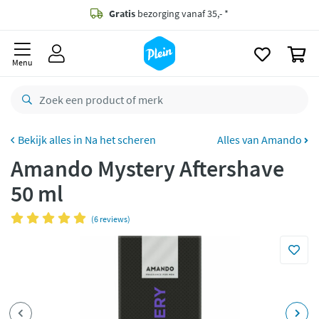
naar
oofdinhoud
Gratis
bezorging vanaf 35,- *
zoeken
0
Bestelling uiterlijk
maandag
in huis *
Menu
Gratis
retourneren
8,7/10
Goed
CO2 neutraal
bezorgd
Na het scheren
Alles van Amando
Amando Mystery Aftershave
Betaal met Klarna
50 ml
(6 reviews)