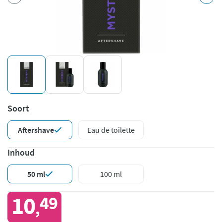
Soort
Aftershave
Eau de toilette
Inhoud
50 ml
100 ml
10
49
,