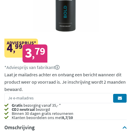
ADVIESPRIJS*
4
99
,
3
79
,
*Adviesprijs van fabrikant
Laat je mailadres achter en ontvang een bericht wanneer dit
product weer op voorraad is.
Je inschrijving wordt 2 maanden
bewaard.
Gratis
bezorging vanaf 35,- *
CO2 neutraal
bezorgd
Binnen 30 dagen gratis retourneren
Klanten beoordelen ons met
8,7/10
Omschrijving