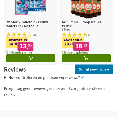
7x
Glorix Toiletblok Blauw
6x
Slimpie Siroop Ice Tea
Water Pink Magnolia
Perzik
650 ml
48
3
ADVIESPRIJS
ADVIESPRIJS
34
20
65
13
34
18
,
86
,
31
,
,
Maandag in huis
Maandag in huis
Reviews
Schrijf jouw review
Hoe controleren en plaatsen wij reviews?
Er zijn nog geen reviews geschreven. Schrijf als eerste een
review.