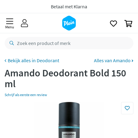
naar
Voor
22.59u
besteld,
maandag
in huis *
oofdinhoud
zoeken
Gratis
retourneren
0
Menu
8,7/10
Goed
CO2 neutraal
bezorgd
Betaal met Klarna
Deodorant
Alles van Amando
Amando Deodorant Bold 150
ml
Schrijf als eerste een review