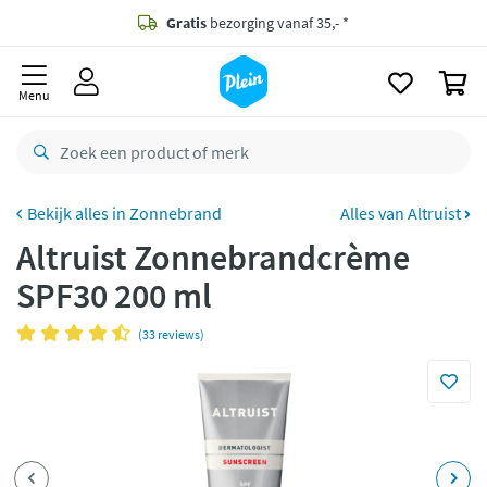
naar
oofdinhoud
Gratis
bezorging vanaf 35,- *
zoeken
0
Bestelling uiterlijk
dinsdag
in huis *
Menu
Gratis
retourneren
8,7/10
Goed
CO2 neutraal
bezorgd
Zonnebrand
Alles van Altruist
Altruist Zonnebrandcrème
Betaal met Klarna
SPF30 200 ml
(33 reviews)