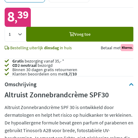
8
39
,
Voeg
Voeg toe
toe
Bestelling uiterlijk
dinsdag
in huis
Betaal met
Gratis
bezorging vanaf 35,- *
CO2 neutraal
bezorgd
Binnen 30 dagen gratis retourneren
Klanten beoordelen ons met
8,7/10
Omschrijving
Altruist Zonnebrandcrème SPF30
Altruist Zonnebrandcrème SPF 30 is ontwikkeld door
dermatologen en helpt het risico op huidkanker te verkleinen.
De hypoallergene formule bevat geen parfum of parabenen en
gebruikt Tinosorb A2B voor brede, fotostabiele UV-