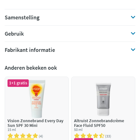
Samenstelling
Gebruik
Fabrikant informatie
Anderen bekeken ook
1+1 gratis
Vision Zonnebrand Every Day
Altruist Zonnebrandcrème
Sun SPF 30 Mini
Face Fluid SPF50
15 ml
50 ml
4
33