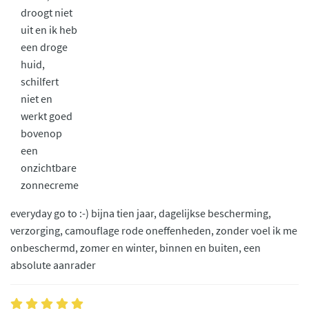
droogt niet
uit en ik heb
een droge
huid,
schilfert
niet en
werkt goed
bovenop
een
onzichtbare
zonnecreme
everyday go to :-) bijna tien jaar, dagelijkse bescherming,
verzorging, camouflage rode oneffenheden, zonder voel ik me
onbeschermd, zomer en winter, binnen en buiten, een
absolute aanrader