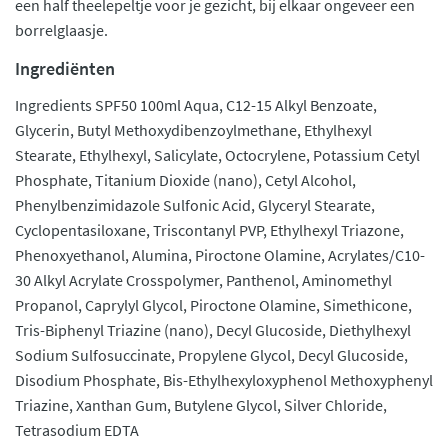
een half theelepeltje voor je gezicht, bij elkaar ongeveer een
borrelglaasje.
Ingrediënten
Ingredients SPF50 100ml Aqua, C12-15 Alkyl Benzoate,
Glycerin, Butyl Methoxydibenzoylmethane, Ethylhexyl
Stearate, Ethylhexyl, Salicylate, Octocrylene, Potassium Cetyl
Phosphate, Titanium Dioxide (nano), Cetyl Alcohol,
Phenylbenzimidazole Sulfonic Acid, Glyceryl Stearate,
Cyclopentasiloxane, Triscontanyl PVP, Ethylhexyl Triazone,
Phenoxyethanol, Alumina, Piroctone Olamine, Acrylates/C10-
30 Alkyl Acrylate Crosspolymer, Panthenol, Aminomethyl
Propanol, Caprylyl Glycol, Piroctone Olamine, Simethicone,
Tris-Biphenyl Triazine (nano), Decyl Glucoside, Diethylhexyl
Sodium Sulfosuccinate, Propylene Glycol, Decyl Glucoside,
Disodium Phosphate, Bis-Ethylhexyloxyphenol Methoxyphenyl
Triazine, Xanthan Gum, Butylene Glycol, Silver Chloride,
Tetrasodium EDTA