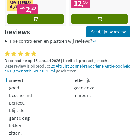
12
95
,
ADVIESPRIJS
4
59
2
,
29
V.A.
,
Reviews
Schrijf jouw review
Hoe controleren en plaatsen wij reviews?
Door nadine op 16 januari 2026 | Heeft dit product gekocht
Deze review is bij product
2x Altruist Zonnebrandcrème Anti-Roodheid
en Pigmentatie SPF 50 30 ml
geschreven
smeert
letterlijk
goed,
geen enkel
beschermd
minpunt
perfect,
blijft de
ganse dag
lekker
zitten,