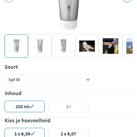
Soort
Inhoud
200 ml
1 l
Kies je hoeveelheid
1 x 8,39
2 x 8,07