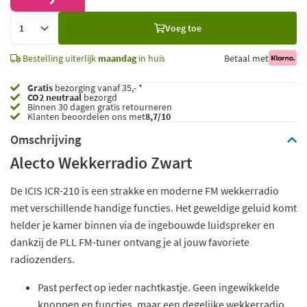
Voeg
Voeg toe
toe
Bestelling uiterlijk
maandag
in huis
Betaal met
Gratis
bezorging vanaf 35,- *
CO2 neutraal
bezorgd
Binnen 30 dagen gratis retourneren
Klanten beoordelen ons met
8,7/10
Omschrijving
Alecto Wekkerradio Zwart
De ICIS
ICR-210 is een strakke en moderne FM wekkerradio
met verschillende handige functies. Het geweldige geluid komt
helder je kamer binnen via de ingebouwde luidspreker en
dankzij de PLL FM-tuner ontvang je al jouw favoriete
radiozenders.
Past perfect op ieder nachtkastje. Geen ingewikkelde
knoppen en functies, maar een degelijke wekkerradio