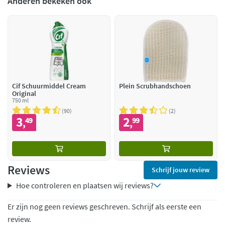
Anderen bekeken ook
Cif Schuurmiddel Cream
Plein Scrubhandschoen
Original
750 ml
90
2
3
2
49
99
,
,
Reviews
Schrijf jouw review
Hoe controleren en plaatsen wij reviews?
Er zijn nog geen reviews geschreven. Schrijf als eerste een
review.