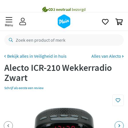
naar
oofdinhoud
Gratis
bezorging vanaf 35,- *
zoeken
0
Bestelling uiterlijk
maandag
in huis *
Menu
Gratis
retourneren
8,7/10
Goed
CO2 neutraal
bezorgd
Veiligheid in huis
Alles van Alecto
Alecto ICR-210 Wekkerradio
Betaal met Klarna
Zwart
Schrijf als eerste een review