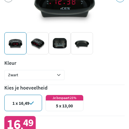
Kleur
Kies je hoeveelheid
Je bespaart 21%
1 x 16,49
5 x 13,00
16
49
,