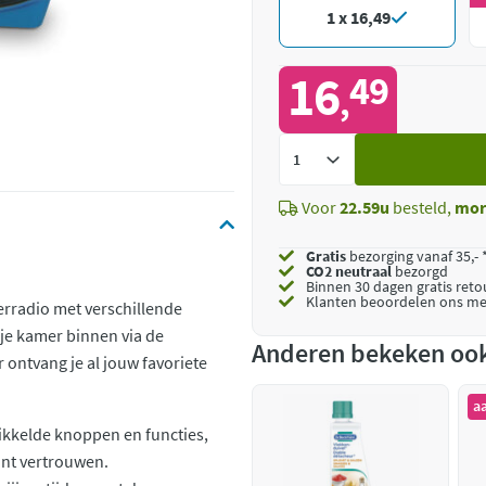
1 x 16,49
16
49
,
Voeg
toe
Voor
22.59u
besteld,
mor
Gratis
bezorging vanaf 35,- 
CO2 neutraal
bezorgd
Binnen 30 dagen gratis ret
Klanten beoordelen ons me
erradio met verschillende
 je kamer binnen via de
Anderen bekeken oo
ontvang je al jouw favoriete
a
wikkelde knoppen en functies,
unt vertrouwen.