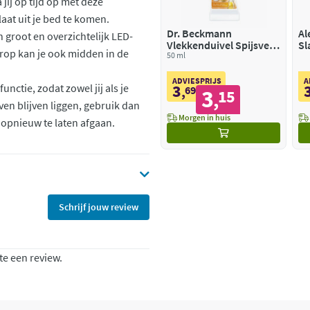
 jij op tijd op met deze
aat uit je bed te komen.
Dr. Beckmann
Al
groot en overzichtelijk LED-
Vlekkenduivel Spijsvet
Sl
erop kan je ook midden in de
& Sauzen
50 ml
Na
ADVIESPRIJS
A
3
nctie, zodat zowel jij als je
,
69
3
15
,
ven blijven liggen, gebruik dan
Morgen in huis
opnieuw te laten afgaan.
Schrijf jouw review
te een review.