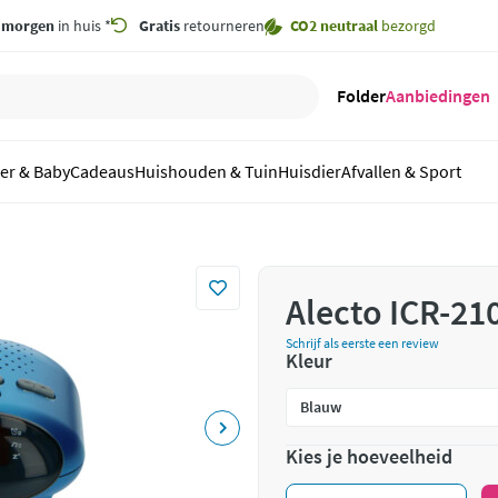
,
morgen
in huis *
Gratis
retourneren
CO2 neutraal
bezorgd
Folder
Aanbiedingen
er & Baby
Cadeaus
Huishouden & Tuin
Huisdier
Afvallen & Sport
Alecto ICR-21
Schrijf als eerste een review
Kleur
Kies je hoeveelheid