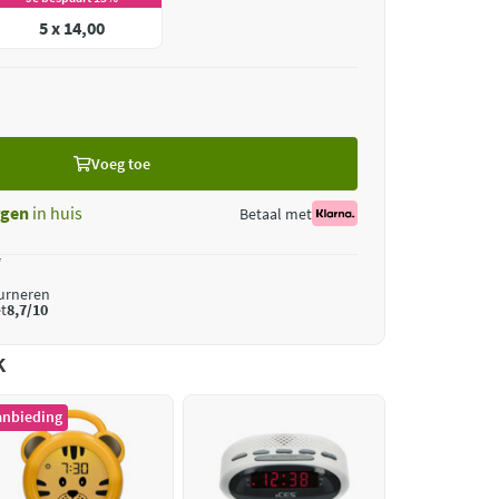
5 x 14,00
Voeg toe
gen
in huis
Betaal met
*
ourneren
t
8,7/10
k
anbieding