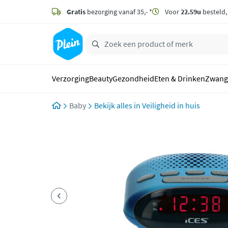
naar
hoofdinhoud
Gratis
bezorging vanaf 35,- *
Voor
22.59u
besteld
zoeken
Verzorging
Beauty
Gezondheid
Eten & Drinken
Zwang
Baby
Veiligheid in huis