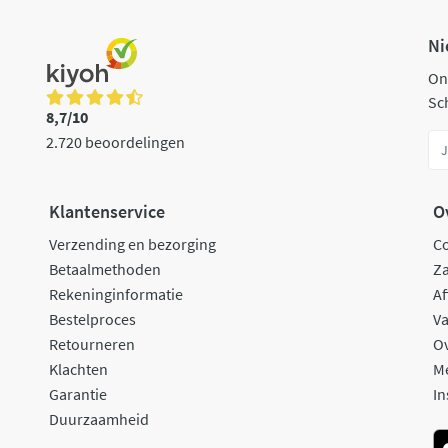
Ni
On
Sch
8,7/10
2.720 beoordelingen
Klantenservice
O
Verzending en bezorging
C
Betaalmethoden
Za
Rekeninginformatie
Af
Bestelproces
Va
Retourneren
O
Klachten
M
Garantie
In
Duurzaamheid