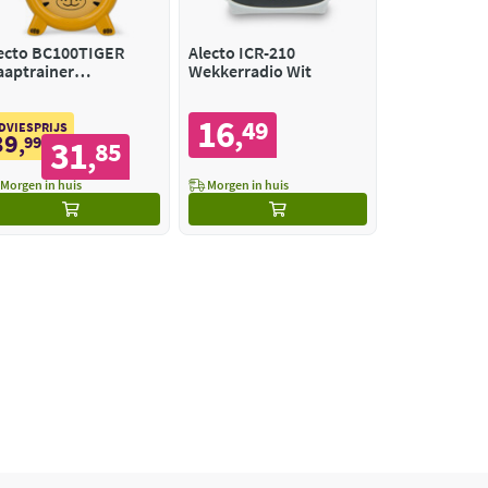
ecto BC100TIGER
Alecto ICR-210
aaptrainer
Wekkerradio Wit
chtlampje en Wekker
16
49
,
DVIESPRIJS
39
,
99
31
85
,
Morgen in huis
Morgen in huis