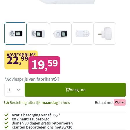
ADVIESPRIJS*
22
99
,
19
59
,
*Adviesprijs van fabrikant
Voeg
Voeg toe
toe
Bestelling uiterlijk
maandag
in huis
Betaal met
Gratis
bezorging vanaf 35,- *
CO2 neutraal
bezorgd
Binnen 30 dagen gratis retourneren
Klanten beoordelen ons met
8,7/10