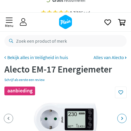
naar
oofdinhoud
Gratis
bezorging vanaf 35,- *
zoeken
0
Bestelling uiterlijk
maandag
in huis *
Menu
Gratis
retourneren
8,7/10
Goed
CO2 neutraal
bezorgd
Veiligheid in huis
Alles van Alecto
Alecto EM-17 Energiemeter
Betaal met Klarna
Schrijf als eerste een review
aanbieding