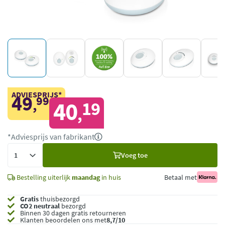
ADVIESPRIJS*
49
99
,
40
19
,
*Adviesprijs van fabrikant
Voeg
Voeg toe
toe
Bestelling uiterlijk
maandag
in huis
Betaal met
Gratis
thuisbezorgd
CO2 neutraal
bezorgd
Binnen 30 dagen gratis retourneren
Klanten beoordelen ons met
8,7/10