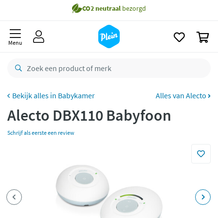
naar
Gratis
bezorging vanaf 35,- *
oofdinhoud
zoeken
Bestelling uiterlijk
maandag
in huis *
0
Menu
Gratis
retourneren
8,7/10
Goed
CO2 neutraal
bezorgd
Babykamer
Alles van Alecto
Betaal met Klarna
Alecto DBX110 Babyfoon
Schrijf als eerste een review