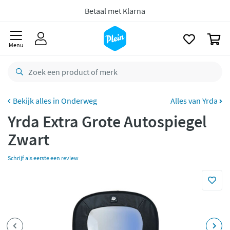
naar
oofdinhoud
Bestelling uiterlijk
maandag
in huis *
zoeken
Gratis
retourneren
0
Menu
8,7/10
Goed
CO2 neutraal
bezorgd
Betaal met Klarna
Onderweg
Alles van Yrda
Yrda Extra Grote Autospiegel
Zwart
Schrijf als eerste een review