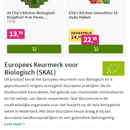
7x
Ella's Kitchen Biologisch
Ella's Kitchen Smoothies 18
Knijpfruit 4+m Peren,
stuks Pakket
Doperwten & Broccoli
120 gr
13
79
,
ADVIESPRIJS
24
30
22
,
95
,
Europees Keurmerk voor
Biologisch (SKAL)
Dit product bevat het Europees keurmerk voor Biologisch en is
geproduceerd volgens ecologisch duurzame praktijken die de
biodiversiteit bevorderen, het gebruik van chemicaliën minimaliseren
en het welzijn van dieren respecteren. Skal Biocontrole is de
onafhankelijke organisatie voor het toezicht op de hele biologische
keten in Nederland. Met deze duurzame keuze draag je bij aan
duurzame landbouwpraktijken en een gezondere leefomgeving.
Lees meer