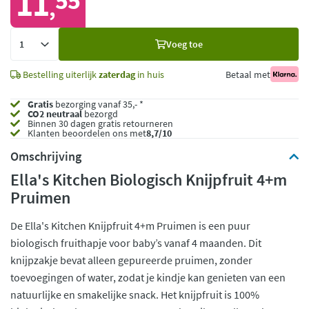
11
55
,
Voeg
Voeg toe
toe
Bestelling uiterlijk
zaterdag
in huis
Betaal met
Gratis
bezorging vanaf 35,- *
CO2 neutraal
bezorgd
Binnen 30 dagen gratis retourneren
Klanten beoordelen ons met
8,7/10
Omschrijving
Ella's Kitchen Biologisch Knijpfruit 4+m
Pruimen
De Ella's Kitchen Knijpfruit 4+m Pruimen is een puur
biologisch fruithapje voor baby’s vanaf 4 maanden. Dit
knijpzakje bevat alleen gepureerde pruimen, zonder
toevoegingen of water, zodat je kindje kan genieten van een
natuurlijke en smakelijke snack. Het knijpfruit is 100%