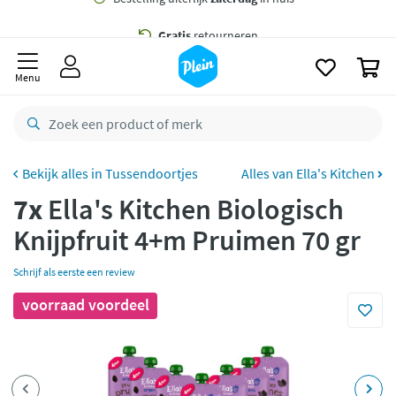
naar
oofdinhoud
Gratis
bezorging vanaf 35,- *
zoeken
0
Bestelling uiterlijk
zaterdag
in huis *
Menu
Gratis
retourneren
8,7/10
Goed
CO2 neutraal
bezorgd
Tussendoortjes
Alles van Ella's Kitchen
7x
Ella's Kitchen Biologisch
Betaal met Klarna
Knijpfruit 4+m Pruimen 70 gr
Schrijf als eerste een review
voorraad voordeel