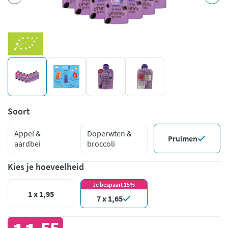
Soort
Appel &
Doperwten &
Pruimen
aardbei
broccoli
Kies je hoeveelheid
Je bespaart 15%
1 x 1,95
7 x 1,65